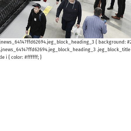
.jnews_64147ffd62694.jeg_block_heading_3 { background: #
}.jnews_64147ffd62694.jeg_block_heading_3 .jeg_block_title
 { color: #ffffff; }