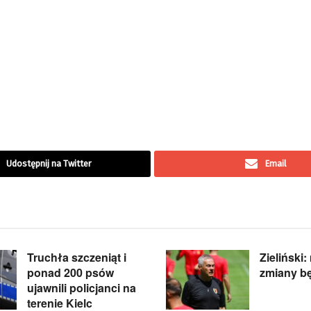
Udostępnij na Twitter
Email
Truchła szczeniąt i
Zieliński:
ponad 200 psów
zmiany b
ujawnili policjanci na
terenie Kielc