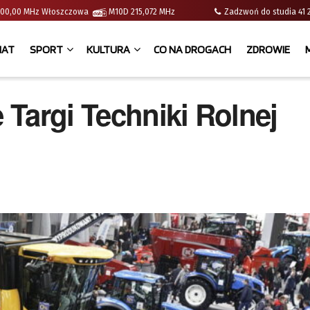
 | 100,00 MHz Włoszczowa
M10D 215,072 MHz
Zadzwoń do studia 
IAT
SPORT
KULTURA
CO NA DROGACH
ZDROWIE
Targi Techniki Rolnej