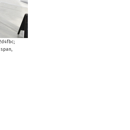
2d4fbc;
 span,