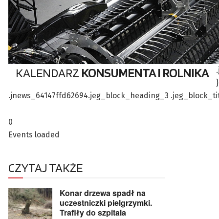
KALENDARZ
KONSUMENTA I ROLNIKA
.jnews_64147ffd62694.jeg_block_heading_3 .jeg_block_title i
0
Events loaded
CZYTAJ TAKŻE
Konar drzewa spadł na
uczestniczki pielgrzymki.
Trafiły do szpitala