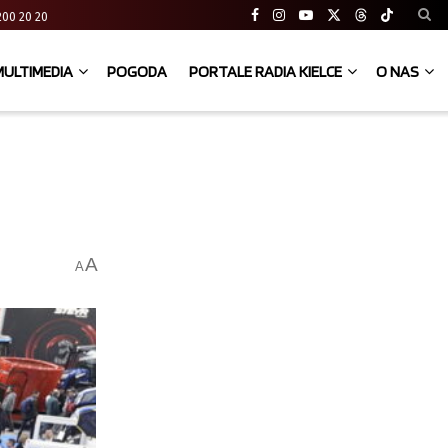
41 200 20 20
MULTIMEDIA
POGODA
PORTALE RADIA KIELCE
O NAS
A
A