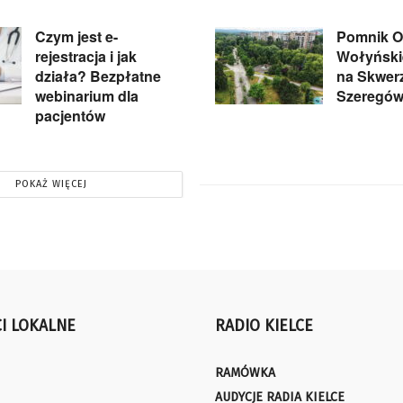
Czym jest e-
Pomnik Of
rejestracja i jak
Wołyńskie
działa? Bezpłatne
na Skwer
webinarium dla
Szeregów
pacjentów
POKAŻ WIĘCEJ
I LOKALNE
RADIO KIELCE
RAMÓWKA
AUDYCJE RADIA KIELCE