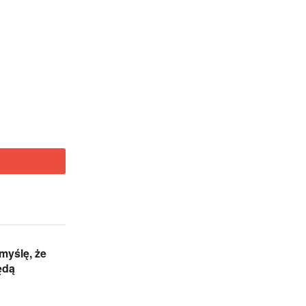
 myślę, że
ędą