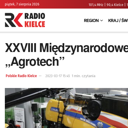
piątek, 7 sierpnia 2026
101,4 MHz | 90,4 Kielce
REGION
KRAJ / ŚW
XXVIII Międzynarodowe 
„Agrotech”
1 min. czytania
Polskie Radio Kielce
2023-03-17 15:45