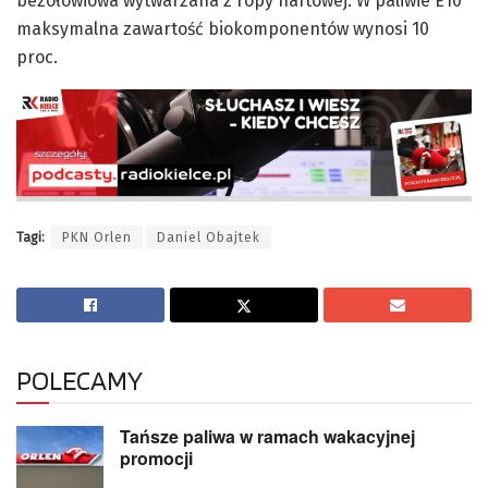
bezołowiowa wytwarzana z ropy naftowej. W paliwie E10
maksymalna zawartość biokomponentów wynosi 10
proc.
Tagi:
PKN Orlen
Daniel Obajtek
POLECAMY
Tańsze paliwa w ramach wakacyjnej
promocji