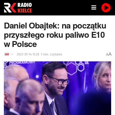
Daniel Obajtek: na początku
przyszłego roku paliwo E10
w Polsce
A
1 min. czytania
A
IAR
2023-05-14 13:28