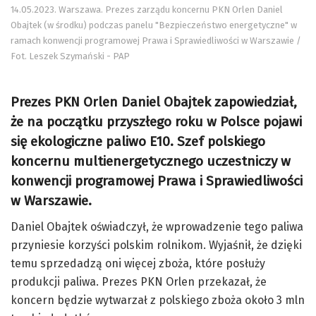
14.05.2023. Warszawa. Prezes zarządu koncernu PKN Orlen Daniel
Obajtek (w środku) podczas panelu "Bezpieczeństwo energetyczne" w
ramach konwencji programowej Prawa i Sprawiedliwości w Warszawie /
Fot. Leszek Szymański - PAP
Prezes PKN Orlen Daniel Obajtek zapowiedział,
że na początku przyszłego roku w Polsce pojawi
się ekologiczne paliwo E10. Szef polskiego
koncernu multienergetycznego uczestniczy w
konwencji programowej Prawa i Sprawiedliwości
w Warszawie.
Daniel Obajtek oświadczył, że wprowadzenie tego paliwa
przyniesie korzyści polskim rolnikom. Wyjaśnił, że dzięki
temu sprzedadzą oni więcej zboża, które posłuży
produkcji paliwa. Prezes PKN Orlen przekazał, że
koncern będzie wytwarzał z polskiego zboża około 3 mln