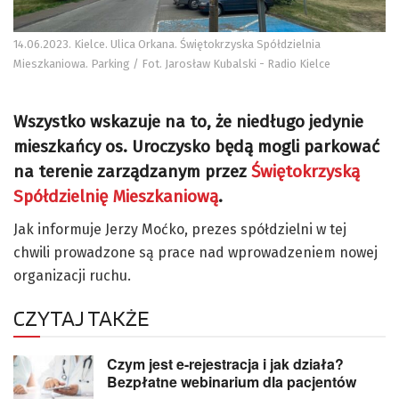
14.06.2023. Kielce. Ulica Orkana. Świętokrzyska Spółdzielnia
Mieszkaniowa. Parking / Fot. Jarosław Kubalski - Radio Kielce
Wszystko wskazuje na to, że niedługo jedynie
mieszkańcy os. Uroczysko będą mogli parkować
na terenie zarządzanym przez
Świętokrzyską
Spółdzielnię Mieszkaniową
.
Jak informuje Jerzy Moćko, prezes spółdzielni w tej
chwili prowadzone są prace nad wprowadzeniem nowej
organizacji ruchu.
CZYTAJ TAKŻE
Czym jest e-rejestracja i jak działa?
Bezpłatne webinarium dla pacjentów