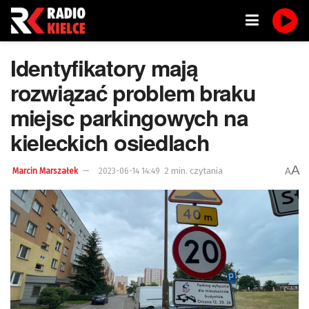
Identyfikatory mają
rozwiązać problem braku
miejsc parkingowych na
kieleckich osiedlach
A
2 min. czytania
A
Marcin Marszałek
2023-06-14 14:49