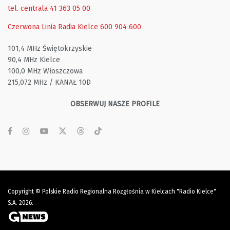
tel. centrala 41 363 05 00
Czerwona Linia Radia Kielce
600 904 600
101,4 MHz Świętokrzyskie
90,4 MHz Kielce
100,0 MHz Włoszczowa
215,072 MHz / KANAŁ 10D
OBSERWUJ NASZE PROFILE
Copyright © Polskie Radio Regionalna Rozgłośnia w Kielcach "Radio Kielce"
S.A. 2026.