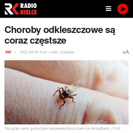
Choroby odkleszczowe są
coraz częstsze
A
4 min. czytania
A
PAP
2023-08-03 11:43
Strzyżak sarni, potocznie nazywany kleszczem ze skrzydłami, / Fot.