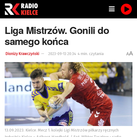
Liga Mistrzów. Gonili do
samego końca
A
4 min. czytania
A
Dionizy Krawczyński
2023-09-13 20:34
13.09.2023. Kielce. Mecz 1. kolejki Ligi Mistrzów piłkarzy ręcznych
Industria Kielce – Aalborg Handbold. / Fot. Wiktor Taszłow - radio