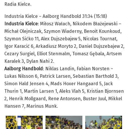
Radia Kielce.
Industria Kielce – Aalborg Handbold 31:34 (15:18)
Industria Kielce
: Miłosz Wałach, Nikodem Błażejewski –
Michał Olejniczak, Szymon Wiaderny, Benoit Kounkoud,
Szymon Sićko 11, Alex Dujszebajew 5, Nicolas Tournat,
Igor Karacić 6, Arkadiusz Moryto 2, Daniel Dujszebajew 2,
Cezary Surgiel, Elliot Stenmalm, Tomasz Gębala, Artsem
Karalek 3, Dylan Nahi 2.
Aalborg Handbold
: Niklas Landin, Fabian Norsten –
Lukas Nilsson 6, Patrick Larsen, Sebastian Barthold 3,
Simon Hald Jensen 4, Mads Hoxer Hangaard 5, Jack
Thurin 1, Martin Larsen 1, Aleks Vlah 5, Kristian Bjornsen
2, Henrik Mollgaard, Rene Antonsen, Buster Juul, Mikkel
Hansen 7, Marinus Munk.