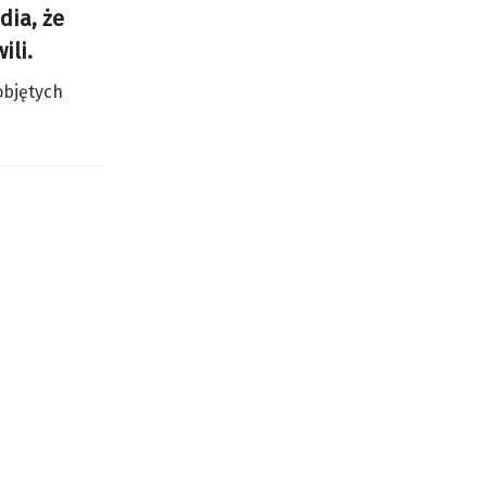
dia, że
ili.
objętych