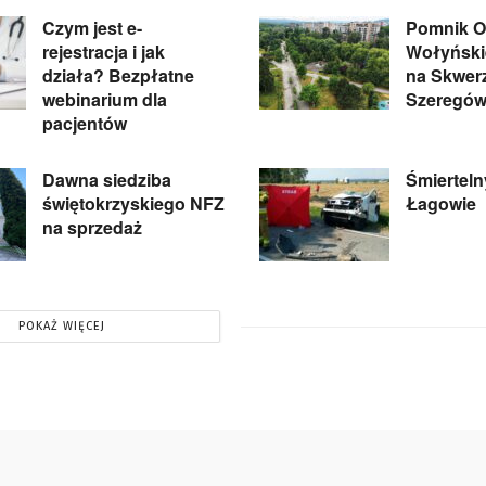
Czym jest e-
Pomnik Of
rejestracja i jak
Wołyńskie
działa? Bezpłatne
na Skwer
webinarium dla
Szeregów
pacjentów
Dawna siedziba
Śmiertel
świętokrzyskiego NFZ
Łagowie
na sprzedaż
POKAŻ WIĘCEJ