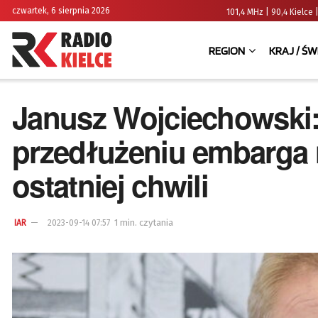
czwartek, 6 sierpnia 2026
101,4 MHz | 90,4 Kielc
REGION
KRAJ / ŚW
Janusz Wojciechowski:
przedłużeniu embarga 
ostatniej chwili
1 min. czytania
IAR
2023-09-14 07:57