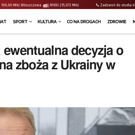
e | 100,00 MHz Włoszczowa
M10D 215,072 MHz
Zadzwoń do studia
IAT
SPORT
KULTURA
CO NA DROGACH
ZDROWIE
 ewentualna decyzja o
na zboża z Ukrainy w