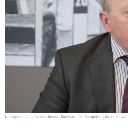
Na zdjęciu: Janusz Wojciechowski, komisarz Unii Europejskiej ds. rolnictwa 