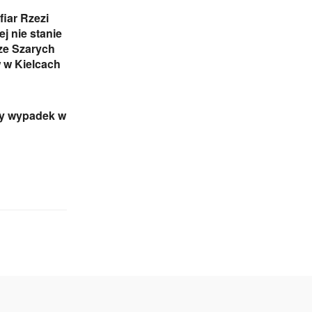
iar Rzezi
j nie stanie
ze Szarych
 w Kielcach
ny wypadek w