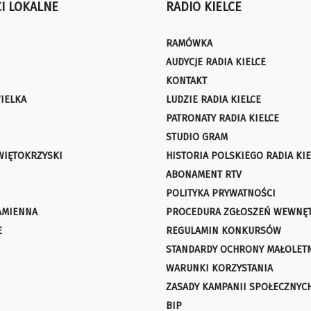
I LOKALNE
RADIO KIELCE
RAMÓWKA
AUDYCJE RADIA KIELCE
KONTAKT
IELKA
LUDZIE RADIA KIELCE
PATRONATY RADIA KIELCE
STUDIO GRAM
WIĘTOKRZYSKI
HISTORIA POLSKIEGO RADIA KIE
ABONAMENT RTV
POLITYKA PRYWATNOŚCI
AMIENNA
PROCEDURA ZGŁOSZEŃ WEWNĘ
E
REGULAMIN KONKURSÓW
STANDARDY OCHRONY MAŁOLET
WARUNKI KORZYSTANIA
ZASADY KAMPANII SPOŁECZNYC
BIP