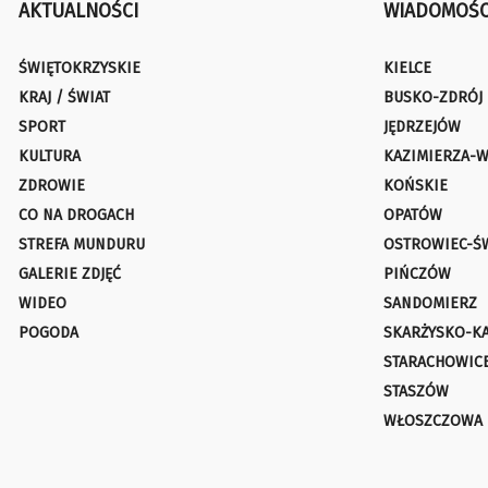
AKTUALNOŚCI
WIADOMOŚC
ŚWIĘTOKRZYSKIE
KIELCE
KRAJ / ŚWIAT
BUSKO-ZDRÓJ
SPORT
JĘDRZEJÓW
KULTURA
KAZIMIERZA-W
ZDROWIE
KOŃSKIE
CO NA DROGACH
OPATÓW
STREFA MUNDURU
OSTROWIEC-Ś
GALERIE ZDJĘĆ
PIŃCZÓW
WIDEO
SANDOMIERZ
POGODA
SKARŻYSKO-K
STARACHOWIC
STASZÓW
WŁOSZCZOWA