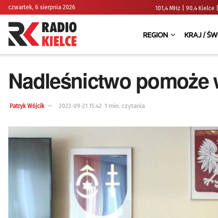
czwartek, 6 sierpnia 2026
101,4 MHz | 90,4 Kielc
REGION
KRAJ / ŚW
Nadleśnictwo pomoże
1 min. czytania
Patryk Wójcik
2023-09-21 15:42