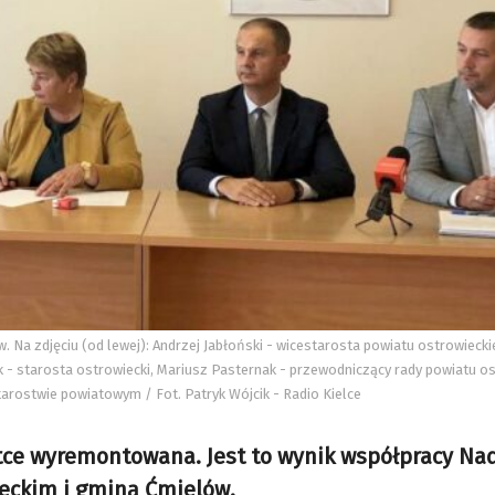
 Na zdjęciu (od lewej): Andrzej Jabłoński - wicestarosta powiatu ostrowiecki
- starosta ostrowiecki, Mariusz Pasternak - przewodniczący rady powiatu o
tarostwie powiatowym / Fot. Patryk Wójcik - Radio Kielce
tce wyremontowana. Jest to wynik współpracy Na
ieckim i gminą Ćmielów.