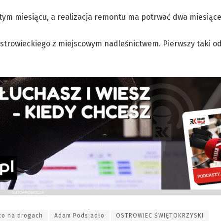
ym miesiącu, a realizacja remontu ma potrwać dwa miesiące
ostrowieckiego z miejscowym nadleśnictwem. Pierwszy taki o
co na drogach
Adam Podsiadło
OSTROWIEC ŚWIĘTOKRZYSKI