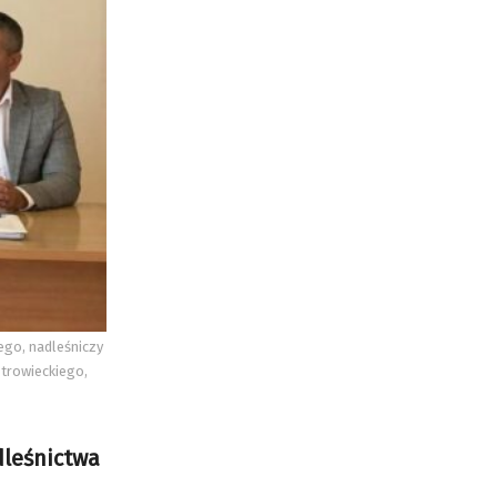
ego, nadleśniczy
strowieckiego,
dleśnictwa