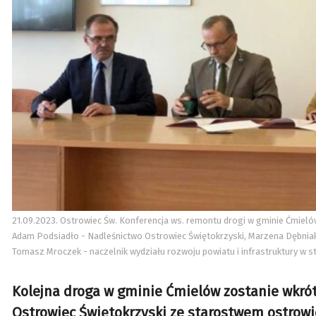
21.09.2023. Ostrowiec Św. Konferencja ws. remontu drogi w gminie Ćmielów.
Adam Podsiadło - Nadleśnictwo Ostrowiec Świętokrzyski, Marzena Dębniak 
Tomasz Mroczek - naczelnik wydziału rozwoju powiatu i infrastruktury w s
Kolejna droga w gminie Ćmielów zostanie wkró
Ostrowiec Świętokrzyski ze starostwem ostrow