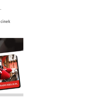
.
dcinek