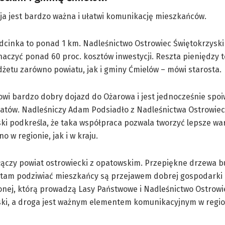
ja jest bardzo ważna i ułatwi komunikację mieszkańców.
dcinka to ponad 1 km. Nadleśnictwo Ostrowiec Świętokrzyski 
aczyć ponad 60 proc. kosztów inwestycji. Reszta pieniędzy 
dżetu zarówno powiatu, jak i gminy Ćmielów – mówi starosta.
wi bardzo dobry dojazd do Ożarowa i jest jednocześnie spo
atów. Nadleśniczy Adam Podsiadło z Nadleśnictwa Ostrowiec
ki podkreśla, że taka współpraca pozwala tworzyć lepsze wa
o w regionie, jak i w kraju.
łączy powiat ostrowiecki z opatowskim. Przepiękne drzewa b
 tam podziwiać mieszkańcy są przejawem dobrej gospodarki
nej, którą prowadzą Lasy Państwowe i Nadleśnictwo Ostrowi
ski, a droga jest ważnym elementem komunikacyjnym w regio