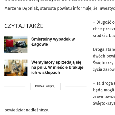
Marzena Dębniak, starosta powiatu informuje, że inwestyc
– Długość o
CZYTAJ TAKŻE
chce przezn
środki z bu
Śmiertelny wypadek w
Łagowie
Droga stano
dwóch powi
Wentylatory sprzedają się
Świętokrzys
na pniu. W mieście brakuje
życia zarówn
ich w sklepach
– Ta droga 
POKAŻ WIĘCEJ
będą mogli
zrównoważo
Świętokrzy
powiedział nadleśniczy.