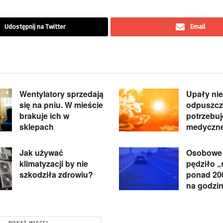
Udostępnij na Twitter
Email
Wentylatory sprzedają
Upały nie
się na pniu. W mieście
odpuszcz
brakuje ich w
potrzebu
sklepach
medyczne
Jak używać
Osobowe
klimatyzacji by nie
pędziło 
szkodziła zdrowiu?
ponad 20
na godzi