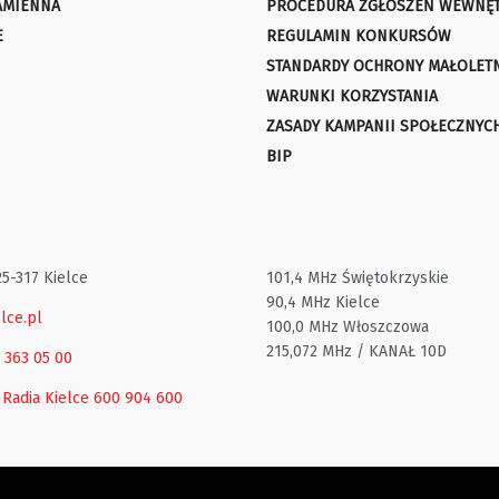
AMIENNA
PROCEDURA ZGŁOSZEŃ WEWNĘ
E
REGULAMIN KONKURSÓW
STANDARDY OCHRONY MAŁOLET
WARUNKI KORZYSTANIA
ZASADY KAMPANII SPOŁECZNYC
BIP
25-317 Kielce
101,4 MHz Świętokrzyskie
90,4 MHz Kielce
lce.pl
100,0 MHz Włoszczowa
215,072 MHz / KANAŁ 10D
1 363 05 00
 Radia Kielce
600 904 600