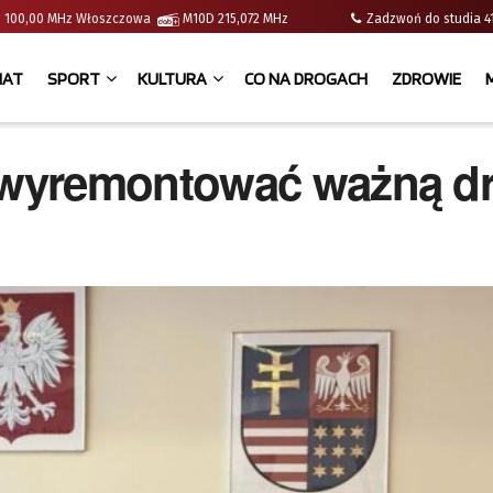
e | 100,00 MHz Włoszczowa
M10D 215,072 MHz
Zadzwoń do studia
IAT
SPORT
KULTURA
CO NA DROGACH
ZDROWIE
 wyremontować ważną d