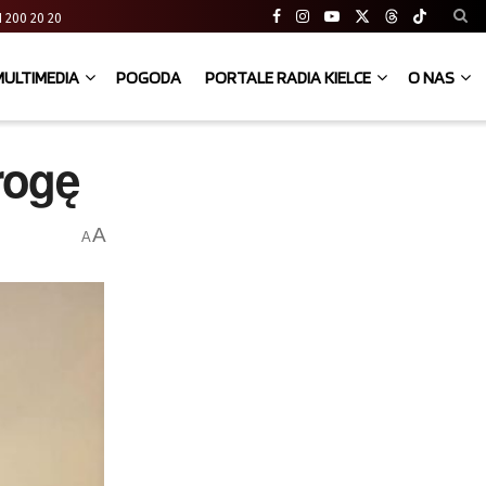
 41 200 20 20
MULTIMEDIA
POGODA
PORTALE RADIA KIELCE
O NAS
rogę
A
A