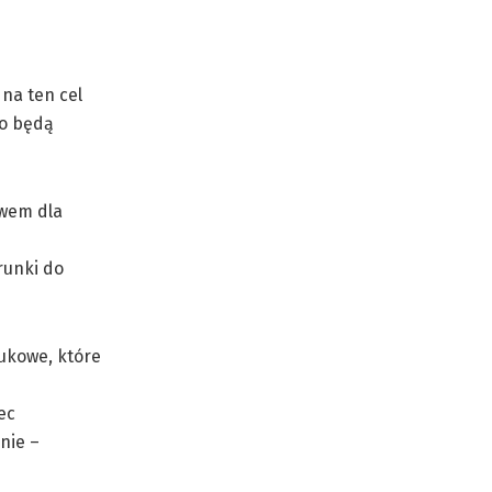
na ten cel
to będą
iwem dla
runki do
ukowe, które
ec
nie –