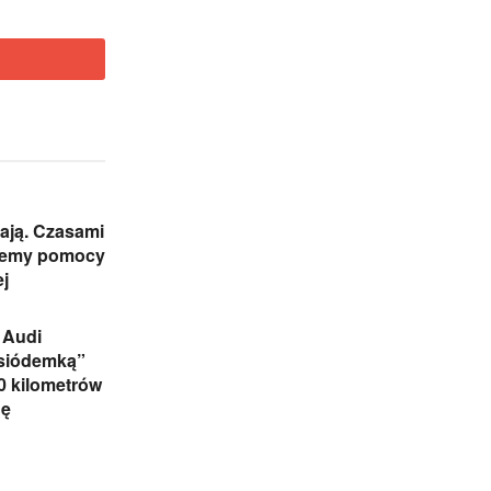
ają. Czasami
jemy pomocy
j
 Audi
„siódemką”
0 kilometrów
nę