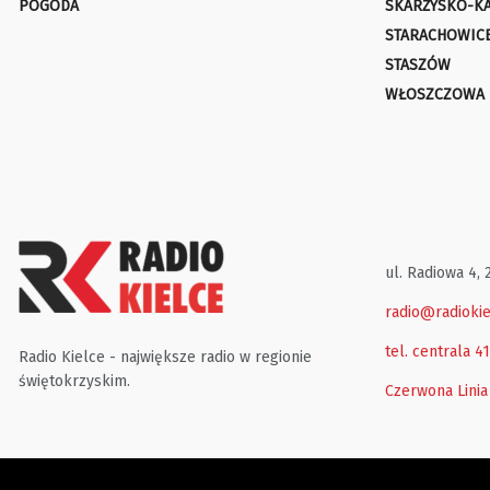
POGODA
SKARŻYSKO-K
STARACHOWIC
STASZÓW
WŁOSZCZOWA
ul. Radiowa 4, 
radio@radiokie
tel. centrala 4
Radio Kielce - największe radio w regionie
świętokrzyskim.
Czerwona Linia