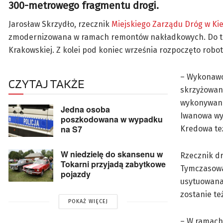
300-metrowego fragmentu drogi.
Jarosław Skrzydło, rzecznik
Miejskiego Zarządu Dróg w Ki
zmodernizowana w ramach remontów nakładkowych. Do tej
Krakowskiej. Z kolei pod koniec września rozpoczęto roboty
– Wykonawc
CZYTAJ TAKŻE
skrzyżowan
wykonywane 
Jedna osoba
Iwanowa wyz
poszkodowana w wypadku
na S7
Kredowa te
W niedzielę do skansenu w
Rzecznik dr
Tokarni przyjadą zabytkowe
Tymczasowa 
pojazdy
usytuowana 
zostanie te
POKAŻ WIĘCEJ
– W ramach 