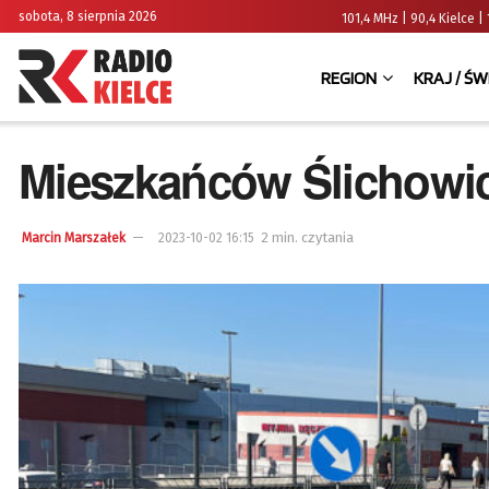
sobota, 8 sierpnia 2026
101,4 MHz | 90,4 Kielce
REGION
KRAJ / ŚW
Mieszkańców Ślichowic
2 min. czytania
Marcin Marszałek
2023-10-02 16:15