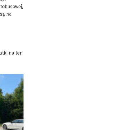
utobusowej,
 są na
tki na ten