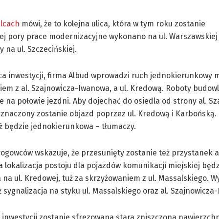
elcach
mówi, że to kolejna ulica, która w tym roku zostanie
 pory prace modernizacyjne wykonano na ul. Warszawskiej 
 na ul. Szczecińskiej.
a inwestycji, firma Albud wprowadzi ruch jednokierunkowy 
iem z al. Szajnowicza-Iwanowa, a ul. Kredową. Roboty budow
na połowie jezdni. Aby dojechać do osiedla od strony al. Sz
naczony zostanie objazd poprzez ul. Kredową i Karbońską. 
ż będzie jednokierunkowa – tłumaczy.
ogowców wskazuje, że przesunięty zostanie też przystanek 
lokalizacja postoju dla pojazdów komunikacji miejskiej będz
na ul. Kredowej, tuż za skrzyżowaniem z ul. Massalskiego. 
ż sygnalizacja na styku ul. Massalskiego oraz al. Szajnowicza
inwestycji zostanie sfrezowana stara zniszczona nawierzchn