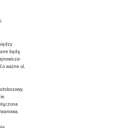
i
między
lane będą
ajnowicza-
Co ważne ul.
autobusowy.
ie
Wyłączona
-Iwanowa.
ia.