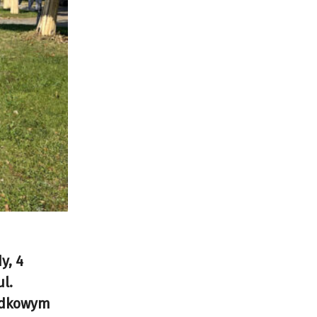
y, 4
l.
ładkowym