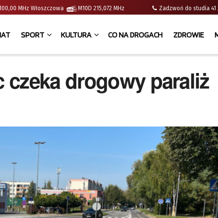
 | 100,00 MHz Włoszczowa
M10D 215,072 MHz
Zadzwoń do studia 
IAT
SPORT
KULTURA
CO NA DROGACH
ZDROWIE
 czeka drogowy paraliż