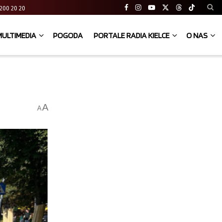
41 200 20 20
MULTIMEDIA
POGODA
PORTALE RADIA KIELCE
O NAS
A
A