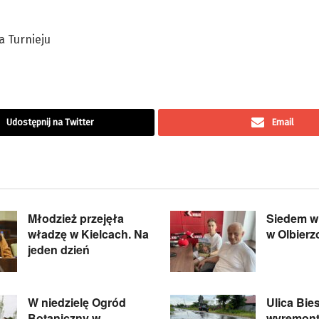
a Turnieju
Udostępnij na Twitter
Email
Młodzież przejęła
Siedem wi
władzę w Kielcach. Na
w Olbier
jeden dzień
W niedzielę Ogród
Ulica Bie
Botaniczny w
wyremon