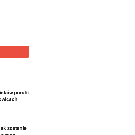
eków parafii
zowicach
sak zostanie
towana