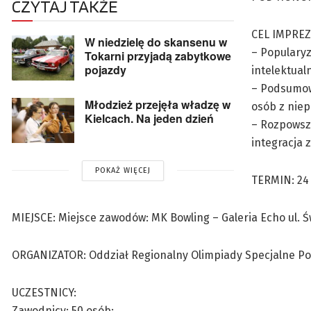
CZYTAJ TAKŻE
CEL IMPREZ
W niedzielę do skansenu w
– Popularyz
Tokarni przyjadą zabytkowe
pojazdy
intelektual
– Podsumow
Młodzież przejęła władzę w
osób z niep
Kielcach. Na jeden dzień
– Rozpowsze
integracja 
POKAŻ WIĘCEJ
TERMIN: 24 
MIEJSCE: Miejsce zawodów: MK Bowling – Galeria Echo ul. Ś
ORGANIZATOR: Oddział Regionalny Olimpiady Specjalne Pol
UCZESTNICY:
Zawodnicy: 50 osób;