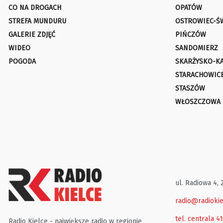
CO NA DROGACH
OPATÓW
STREFA MUNDURU
OSTROWIEC-Ś
GALERIE ZDJĘĆ
PIŃCZÓW
WIDEO
SANDOMIERZ
POGODA
SKARŻYSKO-K
STARACHOWIC
STASZÓW
WŁOSZCZOWA
ul. Radiowa 4, 
radio@radiokie
tel. centrala 4
Radio Kielce - największe radio w regionie