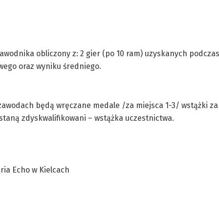
awodnika obliczony z: 2 gier (po 10 ram) uzyskanych podcza
wego oraz wyniku średniego.
zawodach będą wręczane medale /za miejsca 1-3/ wstążki za 
ostaną zdyskwalifikowani – wstążka uczestnictwa.
eria Echo w Kielcach