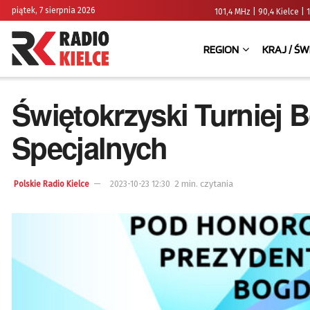
piątek, 7 sierpnia 2026
101,4 MHz | 90,4 Kielce
REGION
KRAJ / ŚW
Świętokrzyski Turniej
Specjalnych
2 min. czytania
Polskie Radio Kielce
2023-10-23 12:30