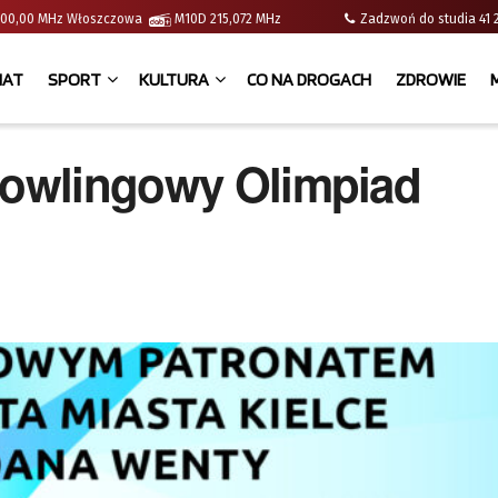
 | 100,00 MHz Włoszczowa
M10D 215,072 MHz
Zadzwoń do studia 
IAT
SPORT
KULTURA
CO NA DROGACH
ZDROWIE
 Bowlingowy Olimpiad