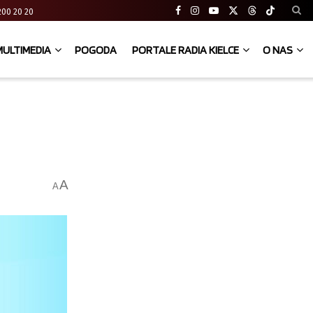
41 200 20 20
MULTIMEDIA
POGODA
PORTALE RADIA KIELCE
O NAS
A
A