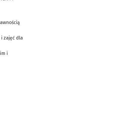
rawnością
 zajęć dla
im i