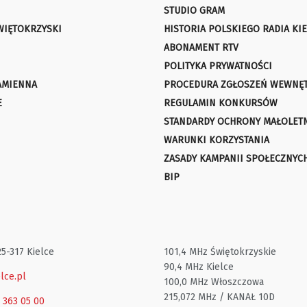
STUDIO GRAM
WIĘTOKRZYSKI
HISTORIA POLSKIEGO RADIA KIE
ABONAMENT RTV
POLITYKA PRYWATNOŚCI
AMIENNA
PROCEDURA ZGŁOSZEŃ WEWNĘ
E
REGULAMIN KONKURSÓW
STANDARDY OCHRONY MAŁOLET
WARUNKI KORZYSTANIA
ZASADY KAMPANII SPOŁECZNYC
BIP
25-317 Kielce
101,4 MHz Świętokrzyskie
90,4 MHz Kielce
lce.pl
100,0 MHz Włoszczowa
215,072 MHz / KANAŁ 10D
1 363 05 00