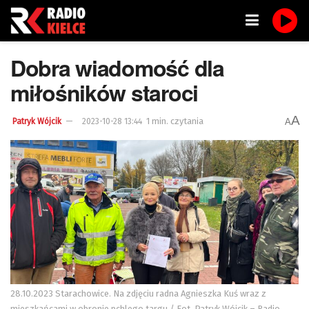
Dobra wiadomość dla
miłośników staroci
A
1 min. czytania
A
Patryk Wójcik
2023-10-28 13:44
28.10.2023 Starachowice. Na zdjęciu radna Agnieszka Kuś wraz z
mieszkańcami w obronie pchlego targu / Fot. Patryk Wójcik – Radio