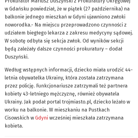
Prokurator Mariusz Duszyński z Prokuratury Okręgowej
w Gdańsku powiedział, że w piątek (27 października) na
balkonie jednego mieszkań w Gdyni ujawniono zwłoki
noworodka.- Na miejscu przeprowadzono czynności z
udziałem biegłego lekarza z zakresu medycyny sądowej.
W sobotę odbyła się sekcja zwłok. Od wyników sekcji
będą zależały dalsze czynności prokuratury – dodał
Duszyński.
Według wstępnych informacji, dziecko miała urodzić 44-
letnia obywatelka Ukrainy, która została zatrzymana
przez policję. Funkcjonariusze zatrzymali też partnera
kobiety 43-letniego mężczyznę, również obywatela
Ukrainy. Jak podał portal trojmiasto.pl, dziecko leżało w
worku na balkonie. W mieszkaniu na Pustkach
Cisowskich w
Gdyni
wcześniej mieszkała zatrzymana
kobieta.