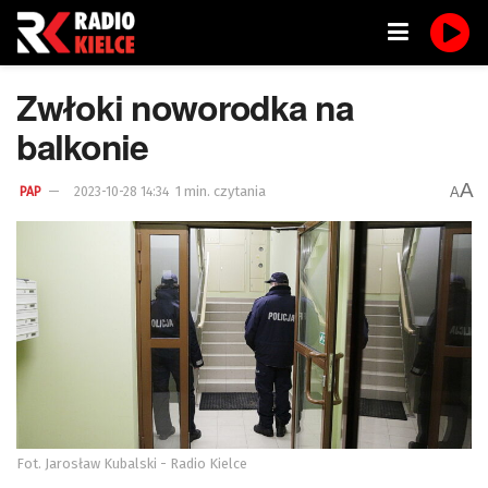
Zwłoki noworodka na
balkonie
A
1 min. czytania
A
PAP
2023-10-28 14:34
Fot. Jarosław Kubalski - Radio Kielce