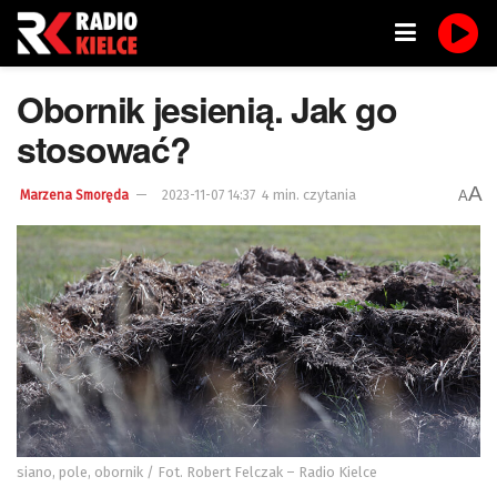
Obornik jesienią. Jak go
stosować?
A
4 min. czytania
A
Marzena Smoręda
2023-11-07 14:37
siano, pole, obornik / Fot. Robert Felczak – Radio Kielce