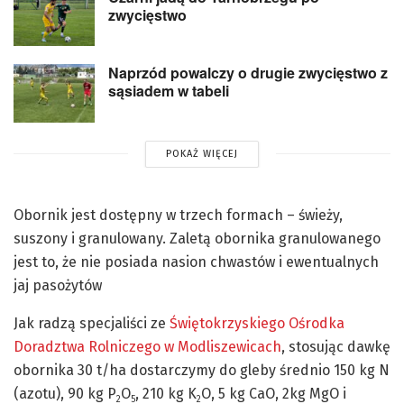
zwycięstwo
Naprzód powalczy o drugie zwycięstwo z
sąsiadem w tabeli
POKAŻ WIĘCEJ
Obornik jest dostępny w trzech formach – świeży,
suszony i granulowany. Zaletą obornika granulowanego
jest to, że nie posiada nasion chwastów i ewentualnych
jaj pasożytów
Jak radzą specjaliści ze
Świętokrzyskiego Ośrodka
Doradztwa Rolniczego w Modliszewicach
, stosując dawkę
obornika 30 t/ha dostarczymy do gleby średnio 150 kg N
(azotu), 90 kg P
O
, 210 kg K
O, 5 kg CaO, 2kg MgO i
2
5
2