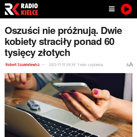
Oszuści nie próżnują. Dwie
kobiety straciły ponad 60
tysięcy złotych
A
1 min. czytania
A
Robert Szumielewicz
2023-11-12 09:39