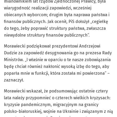
mianownikiem lat rządów Zjednoczonej Prawicy, była
wiarygodność realizacji zapowiedzi, wcześniej
obiecanych wyborcom; drugim była naprawa państwa i
finansów publicznych. Jak ocenił, PiS dołożył „cegiełkę
do tego, żeby poprawić struktury państwa, zwłaszcza
niewydolne struktury finansów publicznych”.
Morawiecki podziękował prezydentowi Andrzejowi
Dudzie za zapowiedź desygnowania go na prezesa Rady
Ministrów. „I właśnie w oparciu o te nasze zobowiązania
będę chciał również nakłonić wysoką izbę do tego, aby
poparła mnie w funkcji, która została mi powierzona” –
zaznaczył.
Morawiecki wskazał, że podsumowując ostatnie cztery
lata należy przypomnieć o czterech wielkich kryzysach:
kryzysie pandemicznym, migracyjnym na granicy
polsko-białoruskiej, wojnie na Ukrainie i związanym z nią