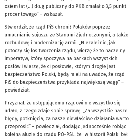
osiem lat (…) dług publiczny do PKB zmalał o 3,5 punkt
procentowego” – wskazał.
Stwierdził, że rząd PiS chronił Polaków poprzez
umacnianie sojuszu ze Stanami Zjednoczonymi, a także
rozbudowę i modernizację armii. „Niezależnie, jak
potoczy się los tworzenia rządu, wierzę że to naczelny
imperatyw, który spoczywa na barkach wszystkich
posłów i wierzę, że ci posłowie, którym drogie jest
bezpieczeństwo Polski, będą mieli na uwadze, że rząd
PiS do bezpieczeństwa przykłada największą wagę” –
powiedział.
Przyznał, że ustępującemu rządowi nie wszystko się
udało, z czego zdaje sobie sprawę. „Za wszystkie nasze
błędy, potknięcia, za nasze niewłaściwe działania warto
przeprosić” – powiedział, dodając jednocześnie robiąc
kolejną aluzję do rządu PO-PSL, że „w historii Polski był