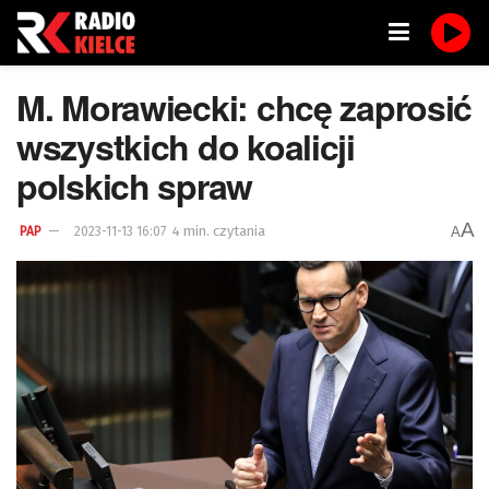
M. Morawiecki: chcę zaprosić
wszystkich do koalicji
polskich spraw
A
4 min. czytania
A
PAP
2023-11-13 16:07