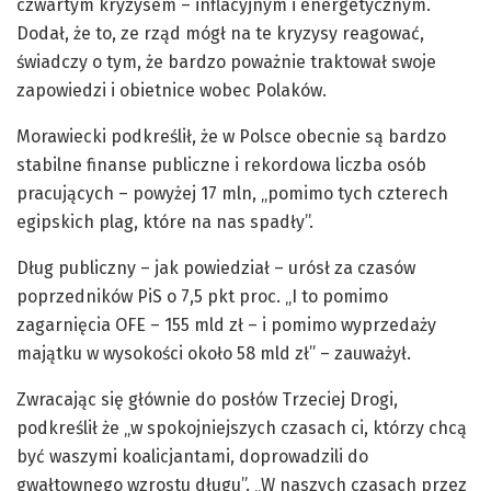
czwartym kryzysem – inflacyjnym i energetycznym.
Dodał, że to, ze rząd mógł na te kryzysy reagować,
świadczy o tym, że bardzo poważnie traktował swoje
zapowiedzi i obietnice wobec Polaków.
Morawiecki podkreślił, że w Polsce obecnie są bardzo
stabilne finanse publiczne i rekordowa liczba osób
pracujących – powyżej 17 mln, „pomimo tych czterech
egipskich plag, które na nas spadły”.
Dług publiczny – jak powiedział – urósł za czasów
poprzedników PiS o 7,5 pkt proc. „I to pomimo
zagarnięcia OFE – 155 mld zł – i pomimo wyprzedaży
majątku w wysokości około 58 mld zł” – zauważył.
Zwracając się głównie do posłów Trzeciej Drogi,
podkreślił że „w spokojniejszych czasach ci, którzy chcą
być waszymi koalicjantami, doprowadzili do
gwałtownego wzrostu długu”. „W naszych czasach przez