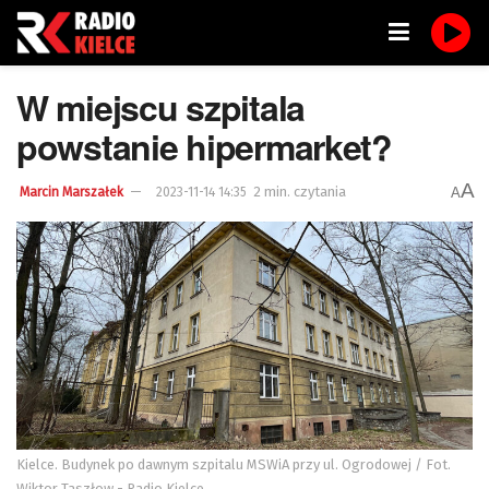
W miejscu szpitala
powstanie hipermarket?
A
2 min. czytania
A
Marcin Marszałek
2023-11-14 14:35
Kielce. Budynek po dawnym szpitalu MSWiA przy ul. Ogrodowej / Fot.
Wiktor Taszłow - Radio Kielce