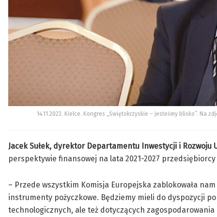
14.11.2023. Kielce. Kongres „Świętokrzyskie – jesteśmy blisko”. Na z
Jacek Sułek, dyrektor Departamentu Inwestycji i Rozwoj
perspektywie finansowej na lata 2021-2027 przedsiębiorcy 
– Przede wszystkim Komisja Europejska zablokowała nam m
instrumenty pożyczkowe. Będziemy mieli do dyspozycji pon
technologicznych, ale też dotyczących zagospodarowani