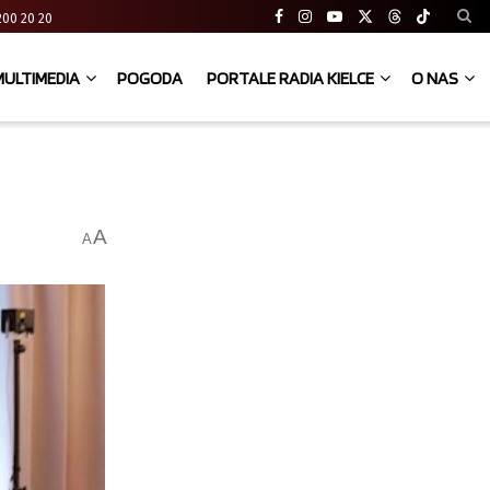
41 200 20 20
MULTIMEDIA
POGODA
PORTALE RADIA KIELCE
O NAS
A
A