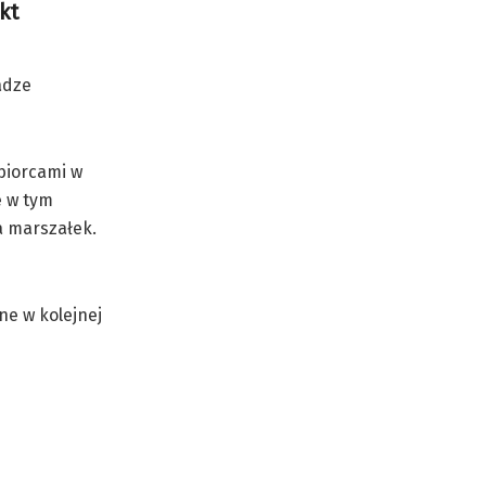
kt
adze
biorcami w
e w tym
a marszałek.
ne w kolejnej