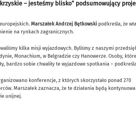
okrzyskie – jesteśmy blisko” podsumowujący proje
 europejskich.
Marszałek Andrzej Bętkowski
podkreśla, że wł
nienie na rynkach zagranicznych.
waliśmy kilka misji wyjazdowych. Byliśmy z naszymi przedsię
dynie, Monachium, w Belgradzie czy Hanowerze. Osoby, któr
ły, bardzo sobie chwaliły te wyjazdowe spotkania – podkreśl
rganizowano konferencje, z których skorzystało ponad 270
rców. Marszałek zaznacza, że te działania będą kontynuowa
e unijnej.