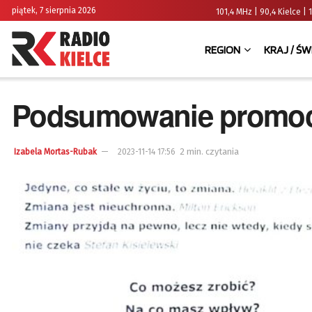
piątek, 7 sierpnia 2026
101,4 MHz | 90,4 Kielce
REGION
KRAJ / ŚW
Podsumowanie promocj
2 min. czytania
Izabela Mortas-Rubak
2023-11-14 17:56