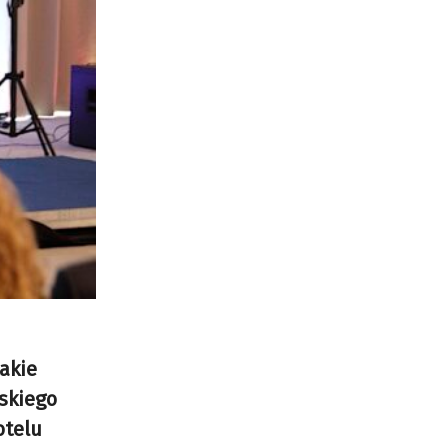
akie
wskiego
otelu