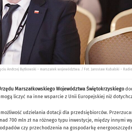
djęciu Andrzej Bętkowski – marszałek województwa. / Fot. Jarosław Kubalski – Radio
u Urzędu Marszałkowskiego Województwa Świętokrzyskiego
dod
mogą liczyć na inne wsparcie z Unii Europejskiej niż dotychc
ożliwość udzielania dotacji dla przedsiębiorców. Przerzuca
ad 700 mln zł na różnego typu inwestycje, między innymi wy
a odpadów czy przechodzenia na gospodarkę energooszczęd