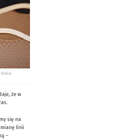
 Kielce
aje, że w
zas.
my się na
mianę linii
ną –