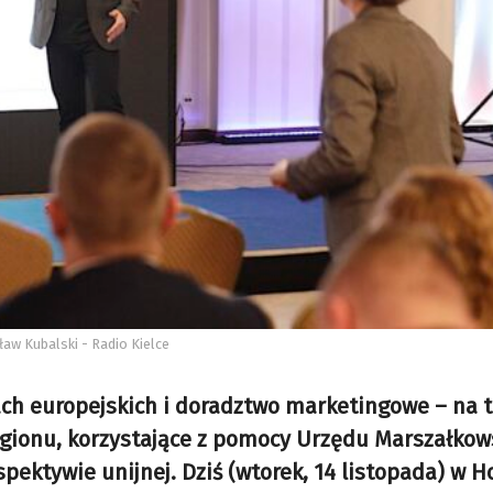
sław Kubalski - Radio Kielce
ach europejskich i doradztwo marketingowe – na t
regionu, korzystające z pomocy Urzędu Marszałko
ektywie unijnej. Dziś (wtorek, 14 listopada) w H