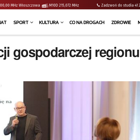
 | 100,00 MHz Włoszczowa
M10D 215,072 MHz
Zadzwoń do studia 
IAT
SPORT
KULTURA
CO NA DROGACH
ZDROWIE
i gospodarczej regionu