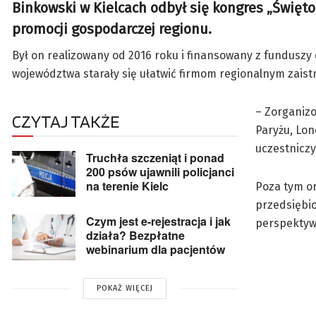
Binkowski w Kielcach odbył się kongres „Święt
promocji gospodarczej regionu.
Był on realizowany od 2016 roku i finansowany z funduszy
województwa starały się ułatwić firmom regionalnym zaist
– Zorganizo
CZYTAJ TAKŻE
Paryżu, Lon
uczestniczy
Truchła szczeniąt i ponad
200 psów ujawnili policjanci
na terenie Kielc
Poza tym o
przedsiębio
Czym jest e-rejestracja i jak
perspektywi
działa? Bezpłatne
webinarium dla pacjentów
POKAŻ WIĘCEJ