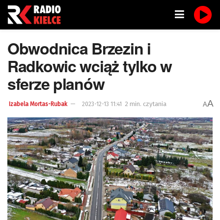
Obwodnica Brzezin i
Radkowic wciąż tylko w
sferze planów
A
2 min. czytania
A
Izabela Mortas-Rubak
2023-12-13 11:41