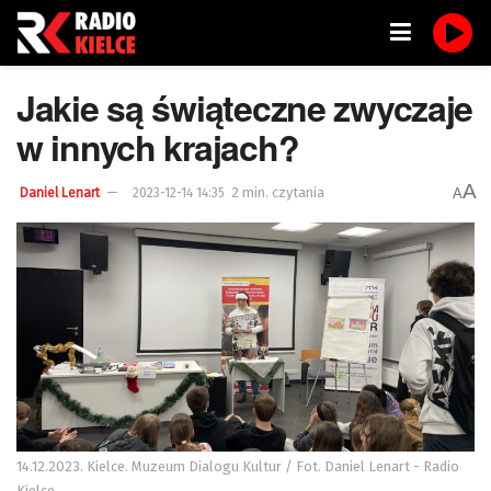
Jakie są świąteczne zwyczaje
w innych krajach?
A
2 min. czytania
A
Daniel Lenart
2023-12-14 14:35
14.12.2023. Kielce. Muzeum Dialogu Kultur / Fot. Daniel Lenart - Radio
Kielce