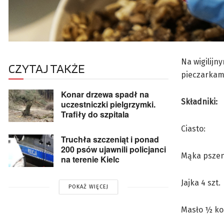
Na wigilijn
CZYTAJ TAKŻE
pieczarkami
Konar drzewa spadł na
Składniki:
uczestniczki pielgrzymki.
Trafiły do szpitala
Ciasto:
Truchła szczeniąt i ponad
200 psów ujawnili policjanci
Mąka pszen
na terenie Kielc
Jajka 4 szt.
POKAŻ WIĘCEJ
Masło ½ ko