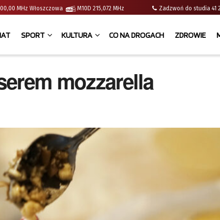
 | 100,00 MHz Włoszczowa
M10D 215,072 MHz
Zadzwoń do studia 
IAT
SPORT
KULTURA
CO NA DROGACH
ZDROWIE
 serem mozzarella