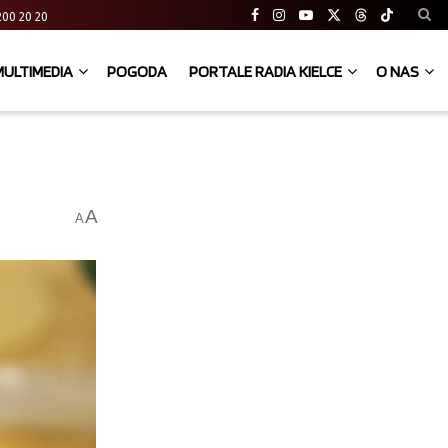
41 200 20 20
MULTIMEDIA
POGODA
PORTALE RADIA KIELCE
O NAS
A
A