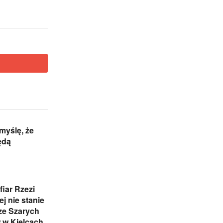
 myślę, że
ędą
iar Rzezi
j nie stanie
ze Szarych
 w Kielcach