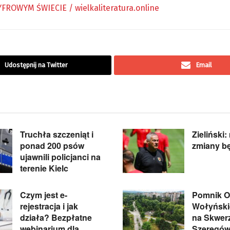
Udostępnij na Twitter
Email
Truchła szczeniąt i
Zieliński:
ponad 200 psów
zmiany b
ujawnili policjanci na
terenie Kielc
Czym jest e-
Pomnik Of
rejestracja i jak
Wołyńskie
działa? Bezpłatne
na Skwer
webinarium dla
Szeregów