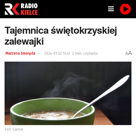
Tajemnica świętokrzyskiej
zalewajki
A
2 min. czytania
A
Marzena Smoręda
2024-01-22 12:41
Fot. Canva