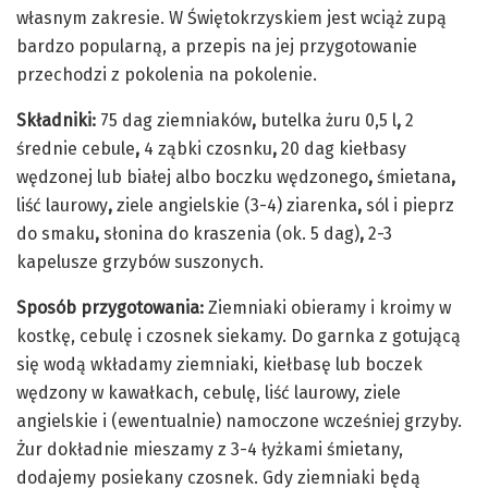
własnym zakresie. W Świętokrzyskiem jest wciąż zupą
bardzo popularną, a przepis na jej przygotowanie
przechodzi z pokolenia na pokolenie.
Składniki:
75 dag ziemniaków
,
butelka żuru 0,5 l
,
2
średnie cebule
,
4 ząbki czosnku
,
20 dag kiełbasy
wędzonej lub białej albo boczku wędzonego
,
śmietana
,
liść laurowy
,
ziele angielskie (3-4) ziarenka
,
sól i pieprz
do smaku
,
słonina do kraszenia (ok. 5 dag)
,
2-3
kapelusze grzybów suszonych.
Sposób przygotowania:
Ziemniaki obieramy i kroimy w
kostkę, cebulę i czosnek siekamy. Do garnka z gotującą
się wodą wkładamy ziemniaki, kiełbasę lub boczek
wędzony w kawałkach, cebulę, liść laurowy, ziele
angielskie i (ewentualnie) namoczone wcześniej grzyby.
Żur dokładnie mieszamy z 3-4 łyżkami śmietany,
dodajemy posiekany czosnek. Gdy ziemniaki będą