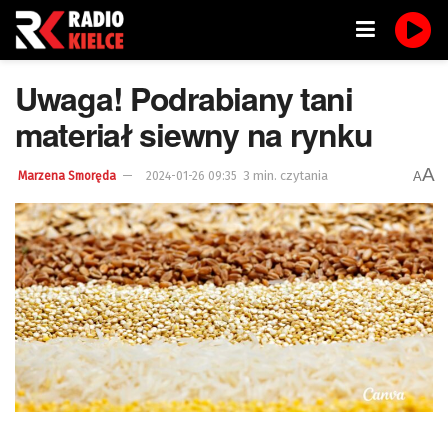
Uwaga! Podrabiany tani
materiał siewny na rynku
A
3 min. czytania
A
Marzena Smoręda
2024-01-26 09:35