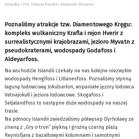
Islandia / Fot. Danuta Rasała i Sławomir Skowron
Poznaliśmy atrakcje tzw. Diamentowego Kręgu:
kompleks wulkaniczny Krafla i rejon Hverir z
surrealistycznymi krajobrazami, jezioro Myvatn z
pseudokraterami, wodospady Godafoss i
Aldeyarfoss.
Na wschodzie Islandii czekały na nas kolejne niezwykłe
wodospady Hengifoss i Litlanesfoss. Poznaliśmy słynną
lagunę lodowcową Jokulsarlon, wspaniałe jęzory lodowca
Vatnajokull i jeziora lodowcowe. Skogafoss i
Seljalandfoss to następne duże wodospady na naszej
trasie.
Na północy Islandii zwiedzaliśmy półwysep Dyrholaey ze
znaną z „Gry o tron” piękną i groźną czarną plażą
Reynisfjara z bazaltowymi kolumnami i samotnymi