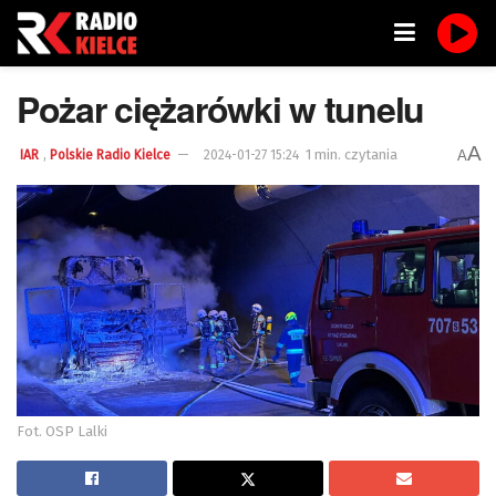
Pożar ciężarówki w tunelu
A
,
1 min. czytania
A
IAR
Polskie Radio Kielce
2024-01-27 15:24
Fot. OSP Lalki