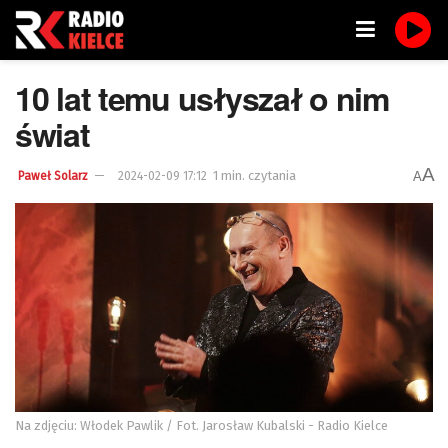
10 lat temu usłyszał o nim
świat
A
1 min. czytania
A
Paweł Solarz
2024-02-09 17:12
Na zdjęciu: Włodek Pawlik / Fot. Jarosław Kubalski - Radio Kielce