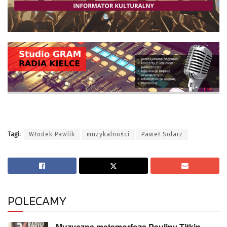
Tagi:
Włodek Pawlik
muzykalności
Paweł Solarz
POLECAMY
Muzyczna metamorfoza Pauliny Titkin