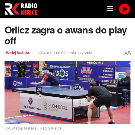
Orlicz zagra o awans do play
off
A
1 min. czytania
A
Maciej Makuła
2024-03-17 08:09
Fot. Maciej Makuła - Radio Kielce