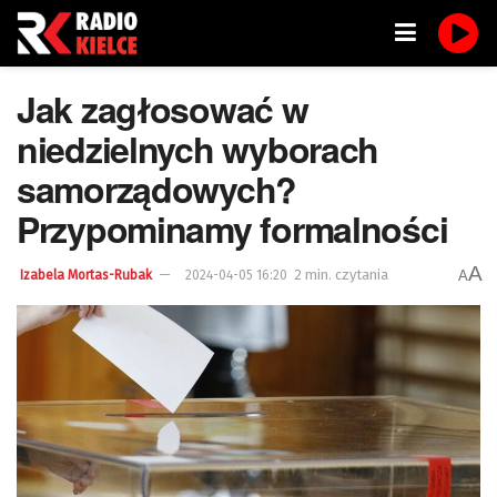
Jak zagłosować w
niedzielnych wyborach
samorządowych?
Przypominamy formalności
A
2 min. czytania
A
Izabela Mortas-Rubak
2024-04-05 16:20