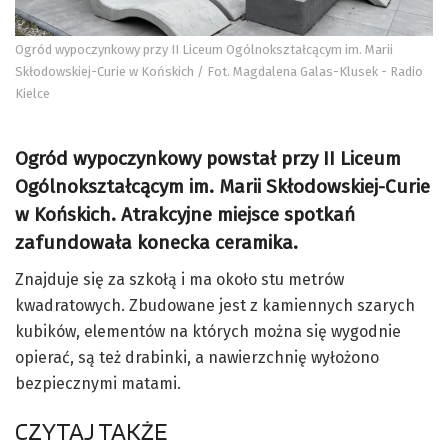
Ogród wypoczynkowy przy II Liceum Ogólnokształcącym im. Marii
Skłodowskiej-Curie w Końskich / Fot. Magdalena Galas-Klusek - Radio
Kielce
Ogród wypoczynkowy powstał przy II Liceum
Ogólnokształcącym im. Marii Skłodowskiej-Curie
w Końskich. Atrakcyjne miejsce spotkań
zafundowała konecka ceramika.
Znajduje się za szkołą i ma około stu metrów
kwadratowych. Zbudowane jest z kamiennych szarych
kubików, elementów na których można się wygodnie
opierać, są też drabinki, a nawierzchnię wyłożono
bezpiecznymi matami.
CZYTAJ TAKŻE