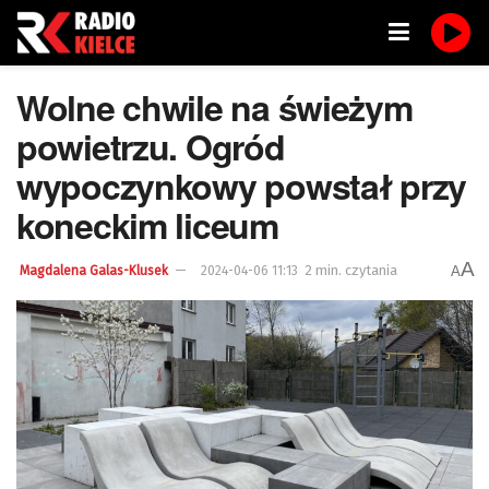
Wolne chwile na świeżym
powietrzu. Ogród
wypoczynkowy powstał przy
koneckim liceum
A
2 min. czytania
A
Magdalena Galas-Klusek
2024-04-06 11:13