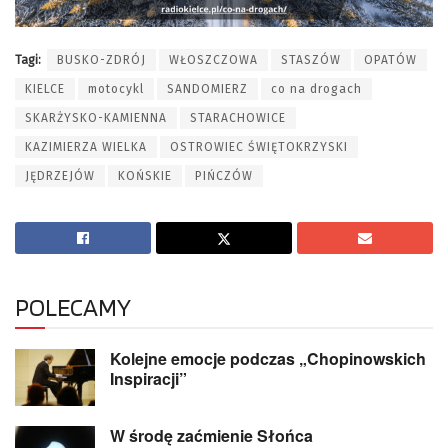
Tagi:
BUSKO-ZDRÓJ
WŁOSZCZOWA
STASZÓW
OPATÓW
KIELCE
motocykl
SANDOMIERZ
co na drogach
SKARŻYSKO-KAMIENNA
STARACHOWICE
KAZIMIERZA WIELKA
OSTROWIEC ŚWIĘTOKRZYSKI
JĘDRZEJÓW
KOŃSKIE
PIŃCZÓW
POLECAMY
Kolejne emocje podczas „Chopinowskich
Inspiracji”
W środę zaćmienie Słońca