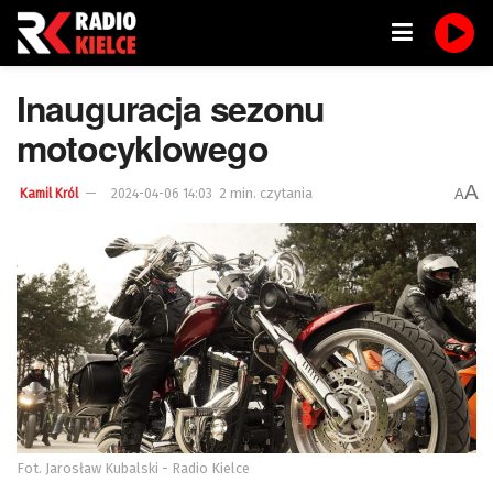
Inauguracja sezonu
motocyklowego
A
2 min. czytania
A
Kamil Król
2024-04-06 14:03
Fot. Jarosław Kubalski - Radio Kielce