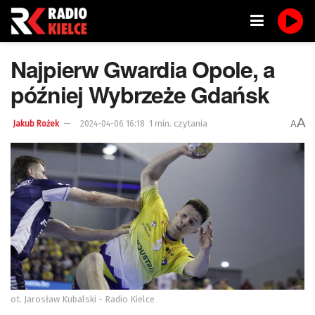
Najpierw Gwardia Opole, a
później Wybrzeże Gdańsk
A
1 min. czytania
A
Jakub Rożek
2024-04-06 16:18
ot. Jarosław Kubalski - Radio Kielce