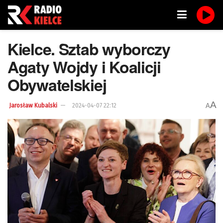
Kielce. Sztab wyborczy
Agaty Wojdy i Koalicji
Obywatelskiej
A
A
Jarosław Kubalski
2024-04-07 22:12