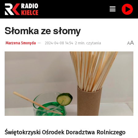
Słomka ze słomy
A
2 min. czytania
A
Marzena Smoręda
2024-04-08 14:54
Świętokrzyski Ośrodek Doradztwa Rolniczego