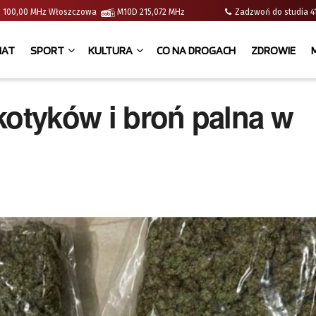
e | 100,00 MHz Włoszczowa
M10D 215,072 MHz
Zadzwoń do studia
IAT
SPORT
KULTURA
CO NA DROGACH
ZDROWIE
kotyków i broń palna w