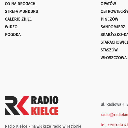
CO NA DROGACH
OPATÓW
STREFA MUNDURU
OSTROWIEC-Ś
GALERIE ZDJĘĆ
PIŃCZÓW
WIDEO
SANDOMIERZ
POGODA
SKARŻYSKO-K
STARACHOWIC
STASZÓW
WŁOSZCZOWA
ul. Radiowa 4, 
radio@radiokie
tel. centrala 4
Radio Kielce - największe radio w regionie