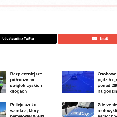
Udostępnij na Twitter
Email
Bezpieczniejsze
Osobowe
półrocze na
pędziło 
świętokrzyskich
ponad 20
drogach
na godzi
Policja szuka
Zderzeni
wandala, który
motocykli
namalował wielki
samocho