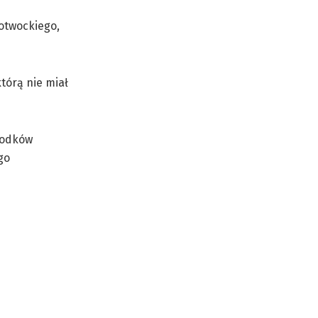
 otwockiego,
tórą nie miał
rodków
go