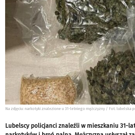
Na zdjęciu: narkotyki znalezione u 31-letniego mężczyzny / Fot. lubelska p
Lubelscy policjanci znaleźli w mieszkaniu 31-l
narkotyków i broń palną. Mężczyzna usłyszał zarz