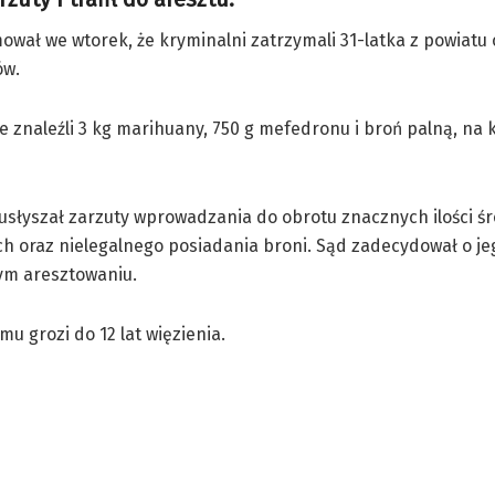
ował we wtorek, że kryminalni zatrzymali 31-latka z powiatu
ów.
e znaleźli 3 kg marihuany, 750 g mefedronu i broń palną, na k
usłyszał zarzuty wprowadzania do obrotu znacznych ilości ś
h oraz nielegalnego posiadania broni. Sąd zadecydował o je
m aresztowaniu.
u grozi do 12 lat więzienia.