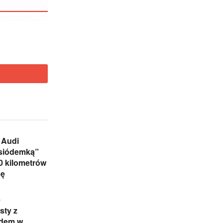
 Audi
„siódemką”
0 kilometrów
nę
e
sty z
dem w