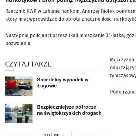
Rzecznik KWP w Lublinie nadkom. Andrzej Fijołek poinform
który miał wprowadzać do obrotu znaczne ilości narkotyk
Następnie policjanci przeszukali mieszkanie 31-latka, gdzi
pozwolenia.
Mężczyzna 
CZYTAJ TAKŻE
odurzającyc
tymczasowy
Śmiertelny wypadek w
Łagowie
Podejrzanem
Bezpieczniejsze półrocze
na świętokrzyskich drogach
POKAŻ WIĘCEJ