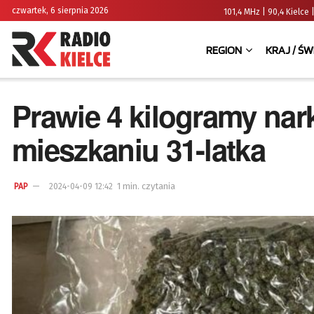
czwartek, 6 sierpnia 2026
101,4 MHz | 90,4 Kielc
REGION
KRAJ / ŚW
Prawie 4 kilogramy nar
mieszkaniu 31-latka
1 min. czytania
PAP
2024-04-09 12:42