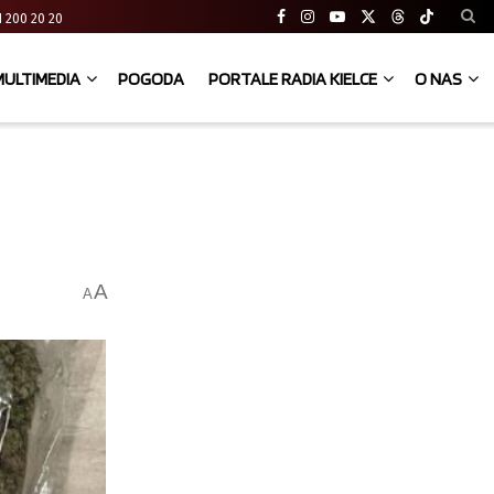
 41 200 20 20
MULTIMEDIA
POGODA
PORTALE RADIA KIELCE
O NAS
A
A