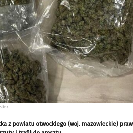
olicja
atka z powiatu otwockiego (woj. mazowieckie) praw
uty i trafił do aresztu.