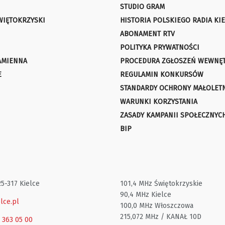
STUDIO GRAM
WIĘTOKRZYSKI
HISTORIA POLSKIEGO RADIA KIE
ABONAMENT RTV
POLITYKA PRYWATNOŚCI
AMIENNA
PROCEDURA ZGŁOSZEŃ WEWNĘ
E
REGULAMIN KONKURSÓW
STANDARDY OCHRONY MAŁOLET
WARUNKI KORZYSTANIA
ZASADY KAMPANII SPOŁECZNYC
BIP
25-317 Kielce
101,4 MHz Świętokrzyskie
90,4 MHz Kielce
lce.pl
100,0 MHz Włoszczowa
215,072 MHz / KANAŁ 10D
1 363 05 00