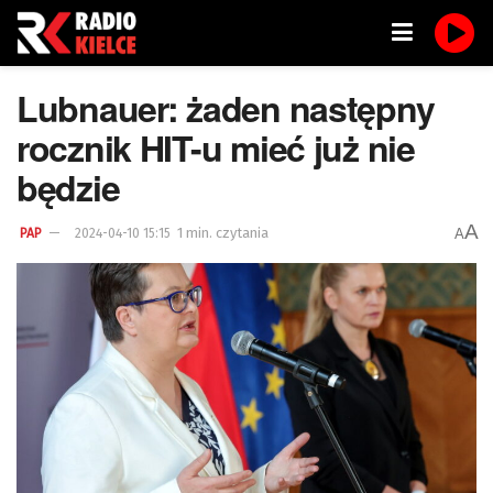
Lubnauer: żaden następny
rocznik HIT-u mieć już nie
będzie
A
1 min. czytania
A
PAP
2024-04-10 15:15