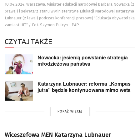
10.04.2024. Warszawa. Minister edukacji narodowej Barbara Nowacka (z
prawej) i sekretarz stanu w Ministerstwie Edukacji Narodowej Katarzyna
Lubnauer (z lewej) podczas konferencji prasowej "Edukacja obywatelska
zamiast HiT" / Fot. Szymon Pulcyn - PAP
CZYTAJ TAKŻE
Nowacka: jesienią powstanie strategia
młodzieżowa państwa
Katarzyna Lubnauer: reforma „Kompas
jutra” będzie kontynuowana mimo weta
POKAŻ WIĘCEJ
Wiceszefowa MEN Katarzyna Lubnauer