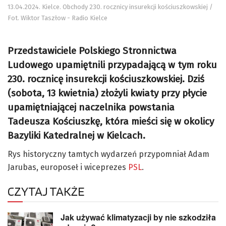
13.04.2024. Kielce. Obchody 230. rocznicy insurekcji kościuszkowskiej /
Fot. Wiktor Taszłow - Radio Kielce
Przedstawiciele Polskiego Stronnictwa
Ludowego upamiętnili przypadającą w tym roku
230. rocznicę insurekcji kościuszkowskiej. Dziś
(sobota, 13 kwietnia) złożyli kwiaty przy płycie
upamiętniającej naczelnika powstania
Tadeusza Kościuszkę, która mieści się w okolicy
Bazyliki Katedralnej w Kielcach.
Rys historyczny tamtych wydarzeń przypomniał Adam
Jarubas, europoseł i wiceprezes
PSL
.
CZYTAJ TAKŻE
Jak używać klimatyzacji by nie szkodziła