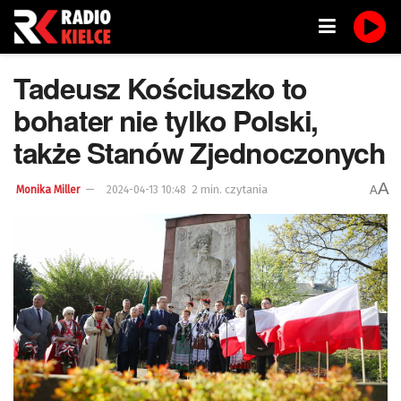
Tadeusz Kościuszko to
bohater nie tylko Polski,
także Stanów Zjednoczonych
A
2 min. czytania
A
Monika Miller
2024-04-13 10:48