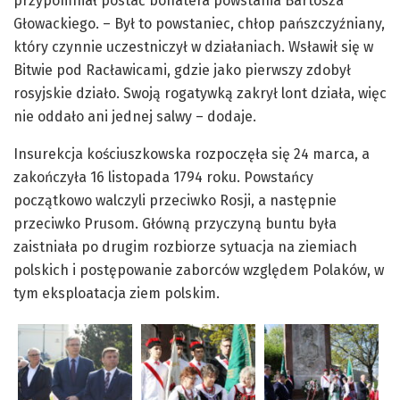
przypomniał postać bohatera powstania Bartosza
Głowackiego. – Był to powstaniec, chłop pańszczyźniany,
który czynnie uczestniczył w działaniach. Wsławił się w
Bitwie pod Racławicami, gdzie jako pierwszy zdobył
rosyjskie działo. Swoją rogatywką zakrył lont działa, więc
nie oddało ani jednej salwy – dodaje.
Insurekcja kościuszkowska rozpoczęła się 24 marca, a
zakończyła 16 listopada 1794 roku. Powstańcy
początkowo walczyli przeciwko Rosji, a następnie
przeciwko Prusom. Główną przyczyną buntu była
zaistniała po drugim rozbiorze sytuacja na ziemiach
polskich i postępowanie zaborców względem Polaków, w
tym eksploatacja ziem polskim.