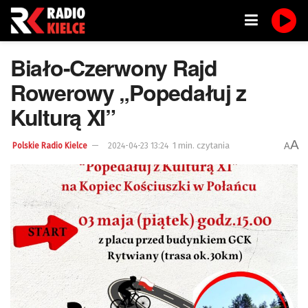
Biało-Czerwony Rajd
Rowerowy „Popedałuj z
Kulturą XI”
A
1 min. czytania
A
Polskie Radio Kielce
2024-04-23 13:24