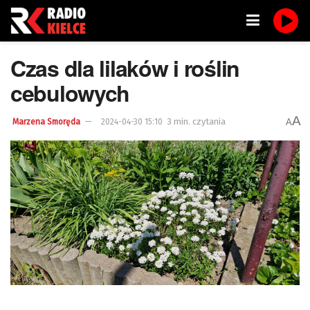
Czas dla lilaków i roślin
cebulowych
A
3 min. czytania
A
Marzena Smoręda
2024-04-30 15:10