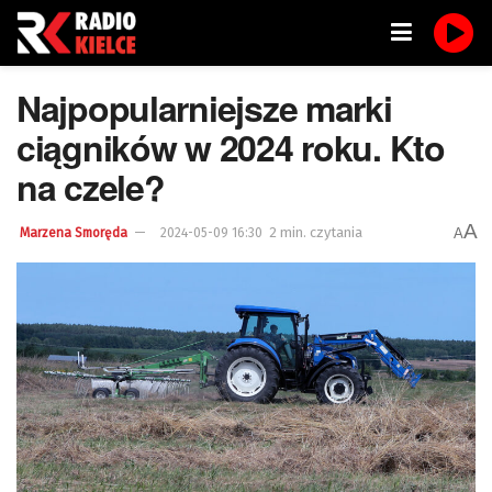
Najpopularniejsze marki
ciągników w 2024 roku. Kto
na czele?
A
2 min. czytania
A
Marzena Smoręda
2024-05-09 16:30