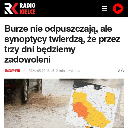
Burze nie odpuszczają, ale
synoptycy twierdzą, że przez
trzy dni będziemy
zadowoleni
A
2 min. czytania
A
IMGW-PIB
2024-05-23 16:46