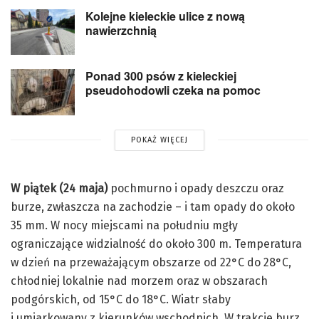
Kolejne kieleckie ulice z nową
nawierzchnią
Ponad 300 psów z kieleckiej
pseudohodowli czeka na pomoc
POKAŻ WIĘCEJ
W piątek (24 maja)
pochmurno i opady deszczu oraz
burze, zwłaszcza na zachodzie – i tam opady do około
35 mm. W nocy miejscami na południu mgły
ograniczające widzialność do około 300 m. Temperatura
w dzień na przeważającym obszarze od 22°C do 28°C,
chłodniej lokalnie nad morzem oraz w obszarach
podgórskich, od 15°C do 18°C. Wiatr słaby
i umiarkowany z kierunków wschodnich. W trakcie burz