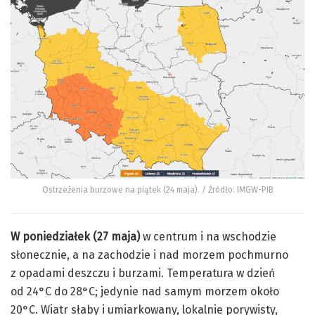
Ostrzeżenia burzowe na piątek (24 maja). / Źródło: IMGW-PIB
W poniedziałek (27 maja)
w centrum i na wschodzie
słonecznie, a na zachodzie i nad morzem pochmurno
z opadami deszczu i burzami. Temperatura w dzień
od 24°C do 28°C; jedynie nad samym morzem około
20°C. Wiatr słaby i umiarkowany, lokalnie porywisty,