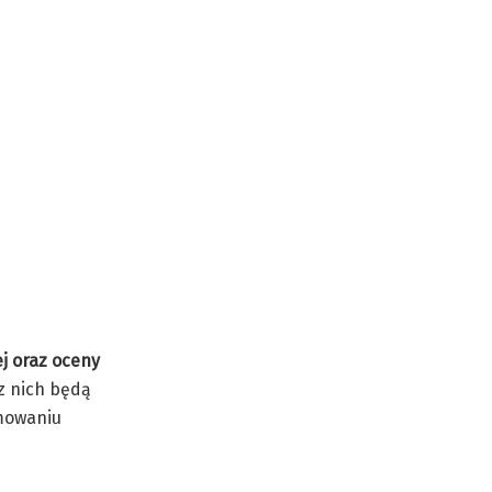
j oraz oceny
 z nich będą
jmowaniu