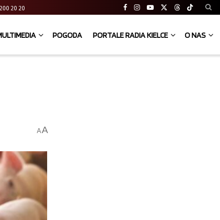
41 200 20 20
MULTIMEDIA
POGODA
PORTALE RADIA KIELCE
O NAS
A
A