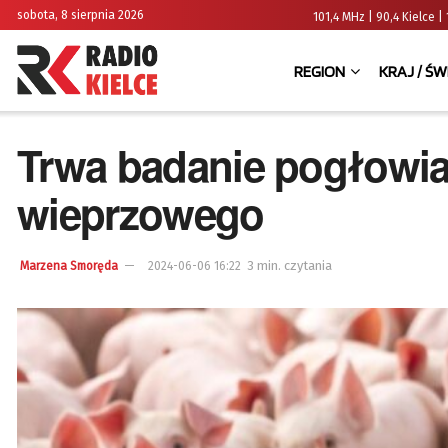
sobota, 8 sierpnia 2026
101,4 MHz | 90,4 Kielce
REGION
KRAJ / ŚW
Trwa badanie pogłowia
wieprzowego
3 min. czytania
Marzena Smoręda
2024-06-06 16:22