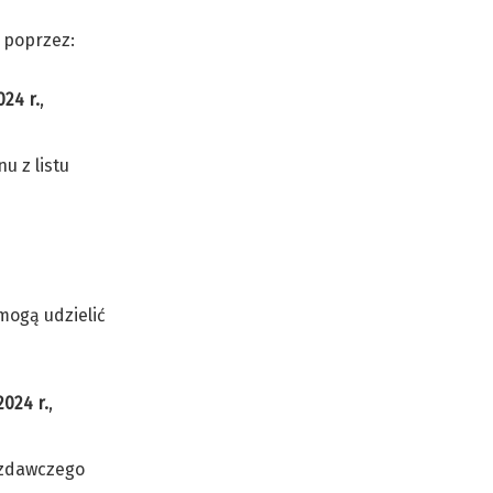
 poprzez:
024 r.
,
u z listu
mogą udzielić
2024 r.
,
wozdawczego