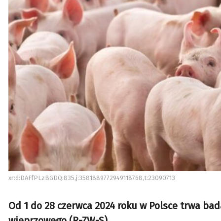
xr:d:DAFfPLzBGDQ:835,j:3581889772949118768,t:23090713
Od 1 do 28 czerwca 2024 roku w Polsce trwa bad
wieprzowego (R-ZW-S).