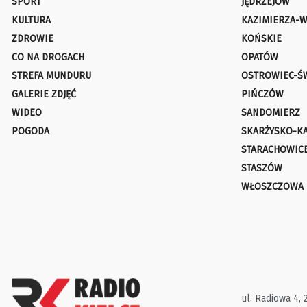
SPORT
JĘDRZEJÓW
KULTURA
KAZIMIERZA-W
ZDROWIE
KOŃSKIE
CO NA DROGACH
OPATÓW
STREFA MUNDURU
OSTROWIEC-Ś
GALERIE ZDJĘĆ
PIŃCZÓW
WIDEO
SANDOMIERZ
POGODA
SKARŻYSKO-K
STARACHOWIC
STASZÓW
WŁOSZCZOWA
ul. Radiowa 4, 