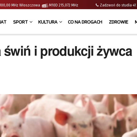
 | 100,00 MHz Włoszczowa
M10D 215,072 MHz
Zadzwoń do studia 
IAT
SPORT
KULTURA
CO NA DROGACH
ZDROWIE
 świń i produkcji żywca