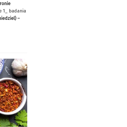
ronie
ie 1_ badania
iedziel) –