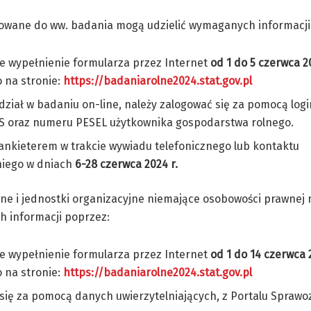
sowane do ww. badania mogą udzielić wymaganych informacji
e wypełnienie formularza przez Internet
od 1 do 5
czerwca
2
 na stronie:
https://badaniarolne2024.stat.gov.pl
dział w badaniu on-line, należy zalogować się za pomocą login
S oraz numeru PESEL użytkownika gospodarstwa rolnego.
ankieterem w trakcie wywiadu telefonicznego lub kontaktu
iego w dniach
6-28 czerwca
2024 r.
e i jednostki organizacyjne niemające osobowości prawnej 
 informacji poprzez:
e wypełnienie formularza przez Internet
od
1 do 14 czerwca 
 na stronie:
https://badaniarolne2024.stat.gov.pl
ć się za pomocą danych uwierzytelniających, z Portalu Spra