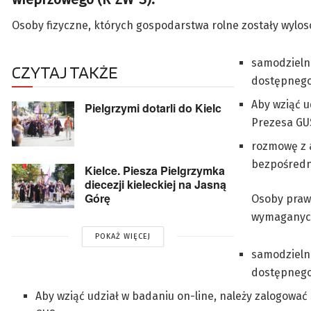
Osoby fizyczne, których gospodarstwa rolne zostały wylo
samodzieln
CZYTAJ TAKŻE
dostępnego
Aby wziąć u
Pielgrzymi dotarli do Kielc
Prezesa GU
rozmowę z 
bezpośredn
Kielce. Piesza Pielgrzymka
diecezji kieleckiej na Jasną
Górę
Osoby prawn
wymaganych
POKAŻ WIĘCEJ
samodzieln
dostępnego
Aby wziąć udział w badaniu on-line, należy zalogowa