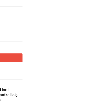
 inni
potkali się
ą