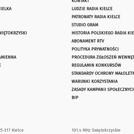
KONTAKT
IELKA
LUDZIE RADIA KIELCE
PATRONATY RADIA KIELCE
STUDIO GRAM
WIĘTOKRZYSKI
HISTORIA POLSKIEGO RADIA KIE
ABONAMENT RTV
POLITYKA PRYWATNOŚCI
AMIENNA
PROCEDURA ZGŁOSZEŃ WEWNĘ
E
REGULAMIN KONKURSÓW
STANDARDY OCHRONY MAŁOLET
WARUNKI KORZYSTANIA
ZASADY KAMPANII SPOŁECZNYC
BIP
25-317 Kielce
101,4 MHz Świętokrzyskie