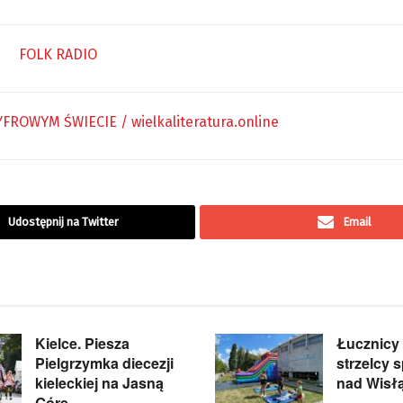
Udostępnij na Twitter
Email
Kielce. Piesza
Łucznicy i
Pielgrzymka diecezji
strzelcy s
kieleckiej na Jasną
nad Wisł
Górę