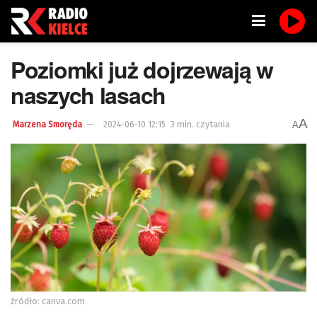
Poziomki już dojrzewają w
naszych lasach
A
3 min. czytania
A
Marzena Smoręda
2024-06-10 12:15
źródło: canva.com