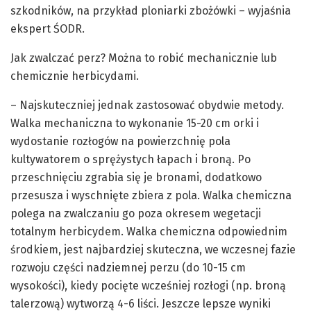
szkodników, na przykład ploniarki zbożówki – wyjaśnia
ekspert ŚODR.
Jak zwalczać perz? Można to robić mechanicznie lub
chemicznie herbicydami.
– Najskuteczniej jednak zastosować obydwie metody.
Walka mechaniczna to wykonanie 15-20 cm orki i
wydostanie rozłogów na powierzchnię pola
kultywatorem o sprężystych łapach i broną. Po
przeschnięciu zgrabia się je bronami, dodatkowo
przesusza i wyschnięte zbiera z pola. Walka chemiczna
polega na zwalczaniu go poza okresem wegetacji
totalnym herbicydem. Walka chemiczna odpowiednim
środkiem, jest najbardziej skuteczna, we wczesnej fazie
rozwoju części nadziemnej perzu (do 10-15 cm
wysokości), kiedy pocięte wcześniej rozłogi (np. broną
talerzową) wytworzą 4-6 liści. Jeszcze lepsze wyniki