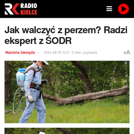
Jak walczyć z perzem? Radzi
ekspert z ŚODR
A
2 min. czytania
A
Marzena Smoręda
2024-06-15 13:57