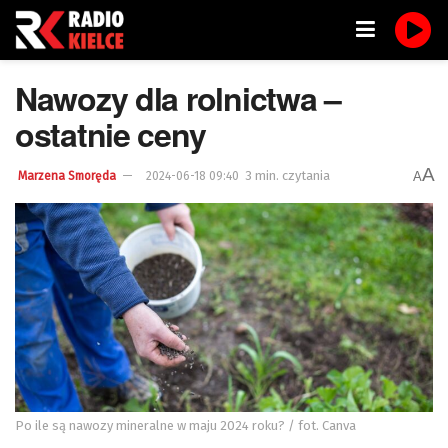
Nawozy dla rolnictwa –
ostatnie ceny
A
3 min. czytania
A
Marzena Smoręda
2024-06-18 09:40
Po ile są nawozy mineralne w maju 2024 roku? / fot. Canva