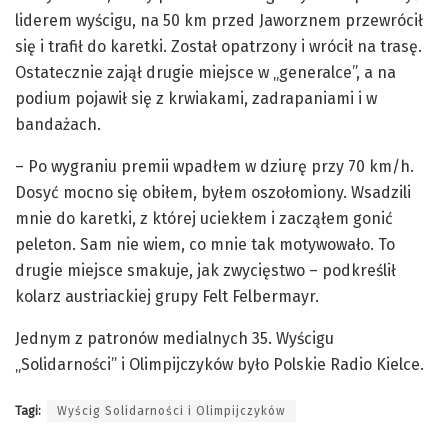
liderem wyścigu, na 50 km przed Jaworznem przewrócił
się i trafił do karetki. Został opatrzony i wrócił na trasę.
Ostatecznie zajął drugie miejsce w „generalce”, a na
podium pojawił się z krwiakami, zadrapaniami i w
bandażach.
– Po wygraniu premii wpadłem w dziurę przy 70 km/h.
Dosyć mocno się obiłem, byłem oszołomiony. Wsadzili
mnie do karetki, z której uciekłem i zacząłem gonić
peleton. Sam nie wiem, co mnie tak motywowało. To
drugie miejsce smakuje, jak zwycięstwo – podkreślił
kolarz austriackiej grupy Felt Felbermayr.
Jednym z patronów medialnych 35. Wyścigu
„Solidarności” i Olimpijczyków było Polskie Radio Kielce.
Tagi:
Wyścig Solidarności i Olimpijczyków