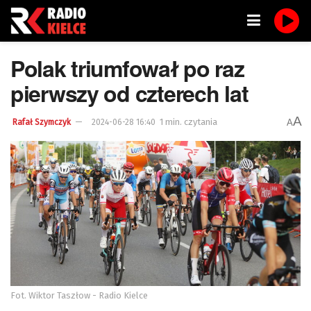
Polak triumfował po raz
pierwszy od czterech lat
A
1 min. czytania
A
Rafał Szymczyk
2024-06-28 16:40
Fot. Wiktor Taszłow - Radio Kielce