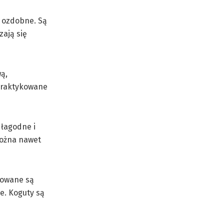
o ozdobne. Są
zają się
ą,
 praktykowane
 łagodne i
Można nawet
dowane są
e. Koguty są