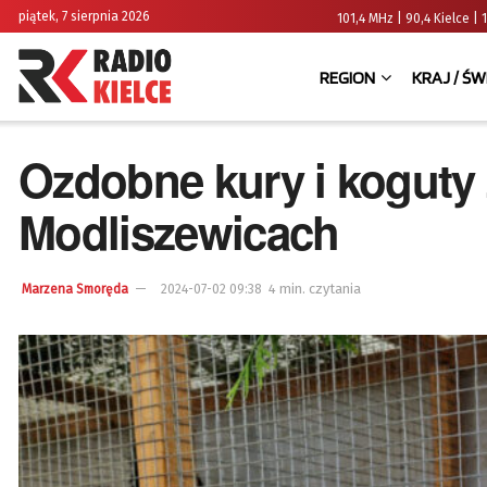
piątek, 7 sierpnia 2026
101,4 MHz | 90,4 Kielce
REGION
KRAJ / ŚW
Ozdobne kury i koguty
Modliszewicach
4 min. czytania
Marzena Smoręda
2024-07-02 09:38