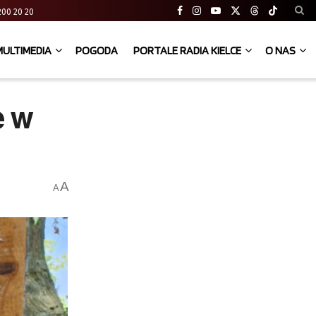
41 200 20 20
MULTIMEDIA
POGODA
PORTALE RADIA KIELCE
O NAS
e w
A
A