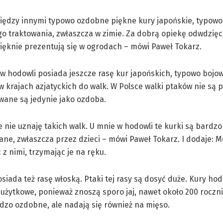
między innymi typowo ozdobne piękne kury japońskie, typow
go traktowania, zwłaszcza w zimie. Za dobrą opiekę odwdzięc
ęknie prezentują się w ogrodach – mówi Paweł Tokarz.
 w hodowli posiada jeszcze rasę kur japońskich, typowo bojow
 krajach azjatyckich do walk. W Polsce walki ptaków nie są
wane są jedynie jako ozdoba.
e nie uznaję takich walk. U mnie w hodowli te kurki są bardzo
ane, zwłaszcza przez dzieci – mówi Paweł Tokarz. I dodaje: 
z nimi, trzymając je na ręku.
iada też rasę włoską. Ptaki tej rasy są dosyć duże. Kury ho
 użytkowe, ponieważ znoszą sporo jaj, nawet około 200 roczni
dzo ozdobne, ale nadają się również na mięso.