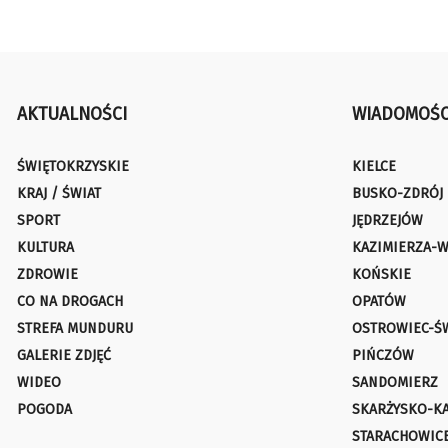
AKTUALNOŚCI
WIADOMOŚC
ŚWIĘTOKRZYSKIE
KIELCE
KRAJ / ŚWIAT
BUSKO-ZDRÓJ
SPORT
JĘDRZEJÓW
KULTURA
KAZIMIERZA-W
ZDROWIE
KOŃSKIE
CO NA DROGACH
OPATÓW
STREFA MUNDURU
OSTROWIEC-Ś
GALERIE ZDJĘĆ
PIŃCZÓW
WIDEO
SANDOMIERZ
POGODA
SKARŻYSKO-K
STARACHOWIC