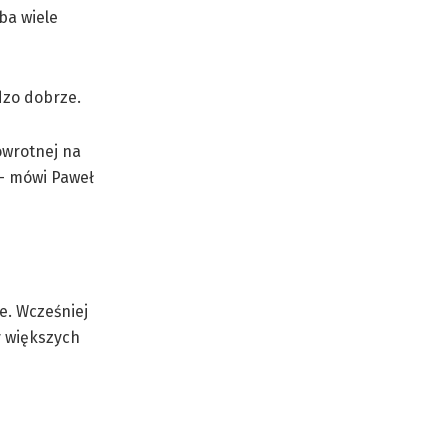
ba wiele
dzo dobrze.
owrotnej na
 – mówi Paweł
je. Wcześniej
y większych