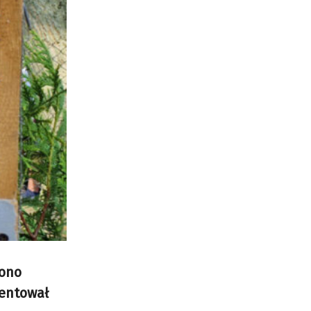
cono
zentował