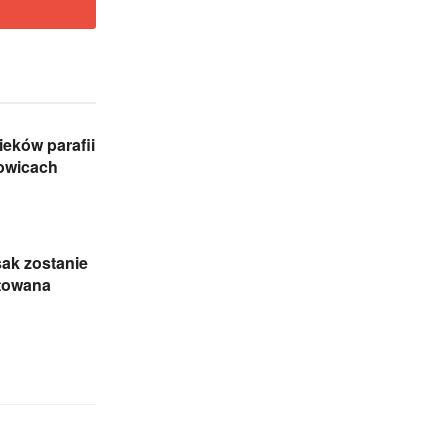
eków parafii
zowicach
sak zostanie
towana