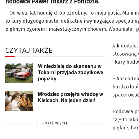
hodowca Paweł Tokarz z Ponidzia.
– Od wielu lat hoduję drób ozdobny. To moja pasja. Mam 
to kury długoogoniaste, delikatne i wymagające specjalne
pięknym ogonem i majestatycznym chodem. Wspaniale i pi
Jak dodaje,
CZYTAJ TAKŻE
stosowaną w
i kury hodo
W niedzielę do skansenu w
Tokarni przyjadą zabytkowe
pojazdy
– Absolutni
bardzo lubi
Młodzież przejęła władzę w
spacerować 
Kielcach. Na jeden dzień
Hodowca pos
często jako
POKAŻ WIĘCEJ
piękne, bar