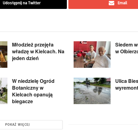
Udostępnij na Twitter
Email
Młodzież przejęła
Siedem wi
władzę w Kielcach. Na
w Olbier
jeden dzień
W niedzielę Ogród
Ulica Bie
Botaniczny w
wyremon
Kielcach opanują
biegacze
POKAŻ WIĘCEJ