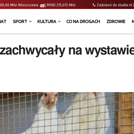
 | 100,00 MHz Włoszczowa
M10D 215,072 MHz
Zadzwoń do studia 
IAT
SPORT
KULTURA
CO NA DROGACH
ZDROWIE
 zachwycały na wystawi