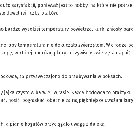
o satysfakcji, ponieważ jest to hobby, na które nie potrze
lę dowolnej liczby ptaków.
o bardzo wysokiej temperatury powietrza, kurki zniosły bar
rano, aby temperatura nie dokuczała zwierzętom. W drodze p
zepę, w której podróżują kury i oczywiście zwierzęta napoić
ł hodowca, są przyzwyczajone do przebywania w boksach.
ły jajka czyste w barwie i w rasie. Każdy hodowca to praktyku
apać, nosić, pogłaskać, obecnie za najpiękniejsze uważam kur
h, a pianie kogutów przyciągało uwagę z daleka.