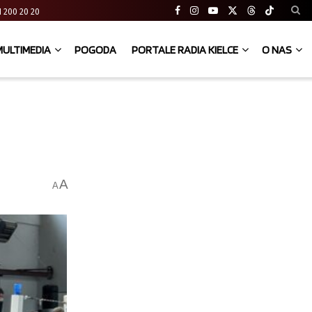
 41 200 20 20
MULTIMEDIA
POGODA
PORTALE RADIA KIELCE
O NAS
A
A