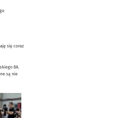
ego
aję się coraz
skiego 8A.
ane są nie