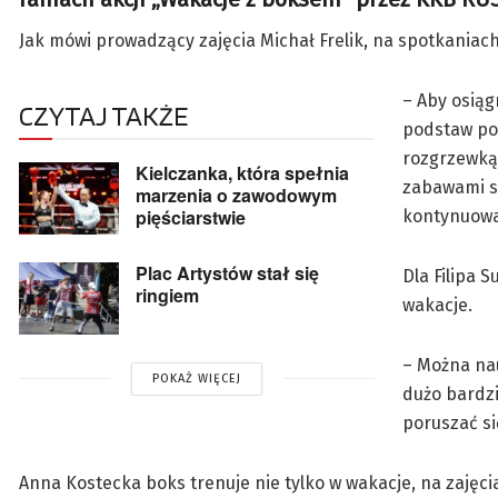
Jak mówi prowadzący zajęcia Michał Frelik, na spotkaniach
– Aby osią
CZYTAJ TAKŻE
podstaw por
rozgrzewką,
Kielczanka, która spełnia
zabawami sp
marzenia o zawodowym
pięściarstwie
kontynuować
Plac Artystów stał się
Dla Filipa 
ringiem
wakacje.
– Można nauc
POKAŻ WIĘCEJ
dużo bardzi
poruszać si
Anna Kostecka boks trenuje nie tylko w wakacje, na zajęci