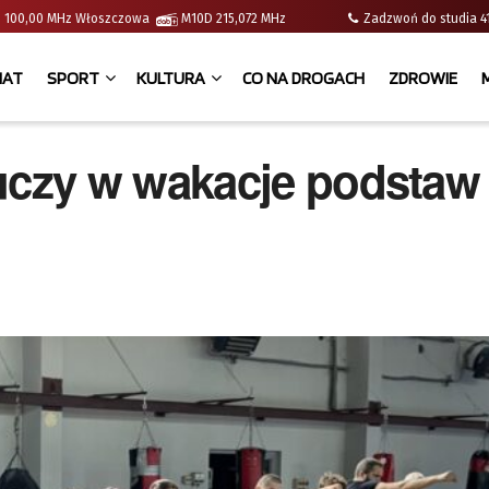
e | 100,00 MHz Włoszczowa
M10D 215,072 MHz
Zadzwoń do studia
IAT
SPORT
KULTURA
CO NA DROGACH
ZDROWIE
czy w wakacje podstaw