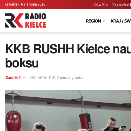
czwartek, 6 sierpnia 2026
101,4 MHz | 90,4 Kielc
REGION
KRAJ / ŚW
KKB RUSHH Kielce nau
boksu
2 min. czytania
Kamil Król
2024-07-04 11:51