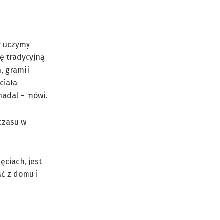
y uczymy
ę tradycyjną
, grami i
ciała
nadal – mówi.
 czasu w
ęciach, jest
ść z domu i