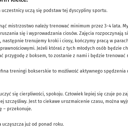
 uczestnicy uczą się podstaw tej dyscypliny sportu.
gnąć mistrzostwo należy trenować minimum przez 3-4 lata. M
uszania się i wyprowadzania ciosów. Zajęcia rozpoczynają si
 następnie trenujemy kroki i ciosy, kończymy pracą w parach
rawnościowymi. Jeżeli któraś z tych młodych osób będzie ch
 przygodę z boksem, to zostanie z nami i będzie trenować 
Sufina treningi bokserskie to możliwość aktywnego spędzenia
zyć się cierpliwości, spokoju. Człowiek lepiej się czuje po zaj
ej szczęśliwy. Jest to ciekawe urozmaicenie czasu, można wyj
ę – przekonuje.
a uczęszcza już od ponad roku.