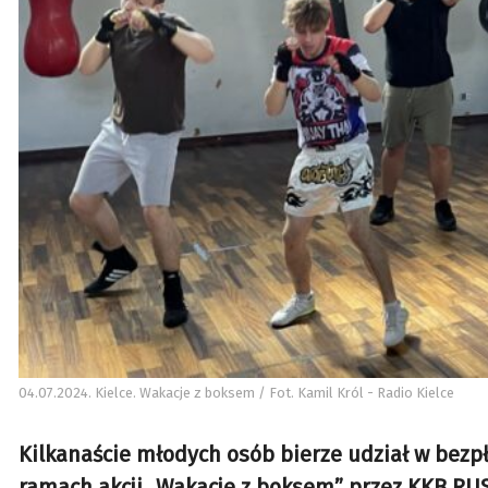
04.07.2024. Kielce. Wakacje z boksem / Fot. Kamil Król - Radio Kielce
Kilkanaście młodych osób bierze udział w bezp
ramach akcji „Wakacje z boksem” przez KKB RU