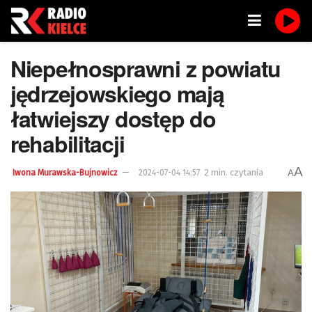
Niepełnosprawni z powiatu
jędrzejowskiego mają
łatwiejszy dostęp do
rehabilitacji
A
2 min. czytania
A
Iwona Murawska-Bujnowicz
2024-07-04 14:57