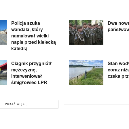
Policja szuka
Dwa nowe
wandala, który
państwo
namalował wielki
napis przed kielecką
katedrą
Ciagnik przygniótł
Stan wod
mężczyznę,
coraz niż
interweniował
czeka pr
śmigłowiec LPR
POKAŻ WIĘCEJ