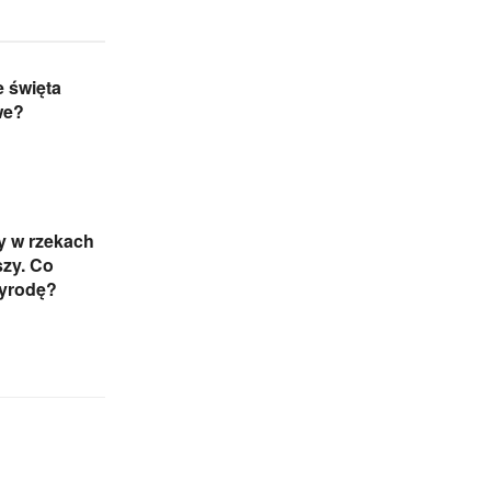
 święta
we?
y w rzekach
szy. Co
zyrodę?