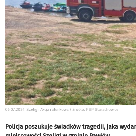
06.07.2024. Szeligi. Akcja ratunkowa / źródło: PSP Starachowice
Policja poszukuje świadków tragedii, jaka wydar
miejscowości Szeligi w gminie Pawłów.