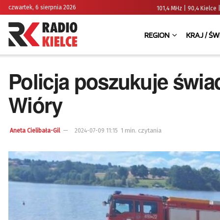
czwartek, 6 sierpnia 2026
101,4 MHz | 90,4 Kielc
REGION
KRAJ / ŚW
Policja poszukuje świa
Wióry
1 min. czytania
Aneta Cielibała-Gil
2024-07-09 11:15