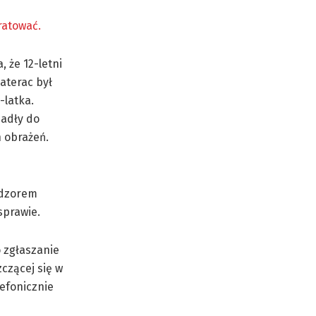
ratować.
 że 12-letni
aterac był
-latka.
padły do
h obrażeń.
dzorem
sprawie.
 zgłaszanie
czącej się w
lefonicznie