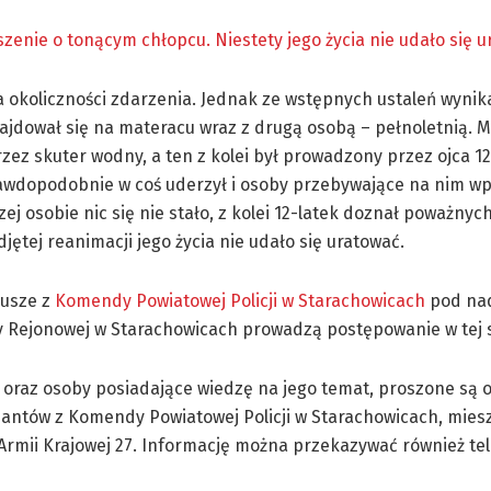
szenie o tonącym chłopcu. Niestety jego życia nie udało się u
a okoliczności zdarzenia. Jednak ze wstępnych ustaleń wynika,
ajdował się na materacu wraz z drugą osobą – pełnoletnią. M
rzez skuter wodny, a ten z kolei był prowadzony przez ojca 12
awdopodobnie w coś uderzył i osoby przebywające na nim w
zej osobie nic się nie stało, z kolei 12-latek doznał poważnyc
ętej reanimacji jego życia nie udało się uratować.
iusze z
Komendy Powiatowej Policji w Starachowicach
pod na
y Rejonowej w Starachowicach prowadzą postępowanie w tej 
oraz osoby posiadające wiedzę na jego temat, proszone są o
cjantów z Komendy Powiatowej Policji w Starachowicach, miesz
a Armii Krajowej 27. Informację można przekazywać również te