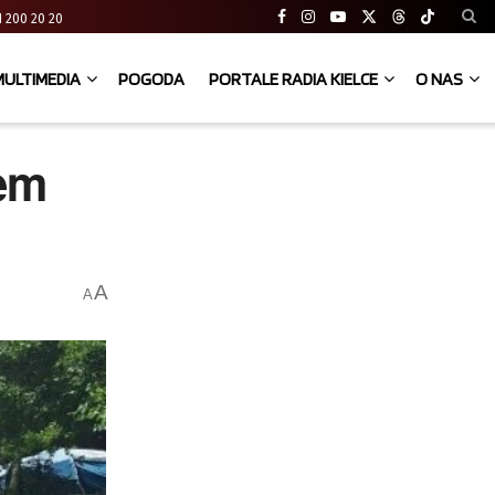
 41 200 20 20
MULTIMEDIA
POGODA
PORTALE RADIA KIELCE
O NAS
wem
A
A