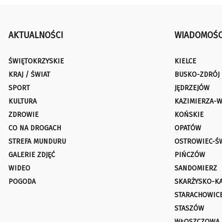
AKTUALNOŚCI
WIADOMOŚC
ŚWIĘTOKRZYSKIE
KIELCE
KRAJ / ŚWIAT
BUSKO-ZDRÓJ
SPORT
JĘDRZEJÓW
KULTURA
KAZIMIERZA-W
ZDROWIE
KOŃSKIE
CO NA DROGACH
OPATÓW
STREFA MUNDURU
OSTROWIEC-Ś
GALERIE ZDJĘĆ
PIŃCZÓW
WIDEO
SANDOMIERZ
POGODA
SKARŻYSKO-K
STARACHOWIC
STASZÓW
WŁOSZCZOWA