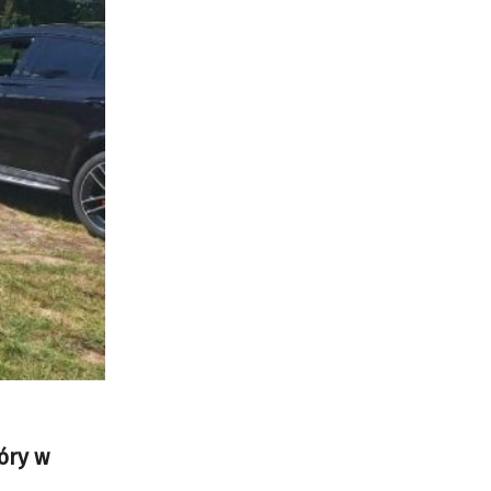
óry w