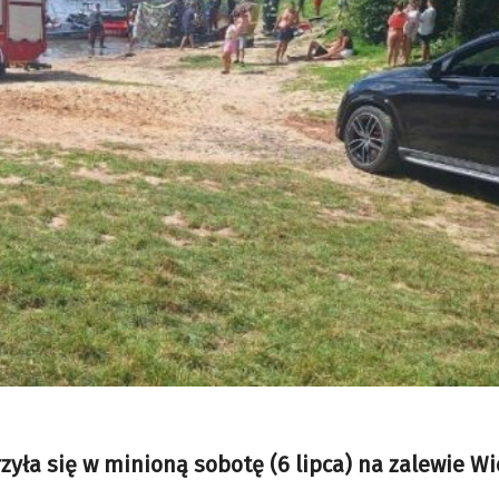
zyła się w minioną sobotę (6 lipca) na zalewie Wi