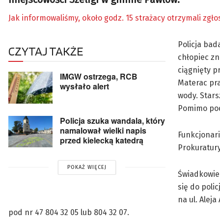
Jak informowaliśmy, około godz. 15 strażacy otrzymali zgło
Policja bad
CZYTAJ TAKŻE
chłopiec zn
ciągnięty p
IMGW ostrzega, RCB
Materac pr
wysłało alert
wody. Stars
Pomimo podj
Policja szuka wandala, który
namalował wielki napis
Funkcjonar
przed kielecką katedrą
Prokuratur
POKAŻ WIĘCEJ
Świadkowie 
się do poli
na ul. Alej
pod nr 47 804 32 05 lub 804 32 07.