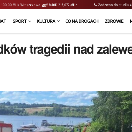
e | 100,00 MHz Włoszczowa
M10D 215,072 MHz
Zadzwoń do studia
IAT
SPORT
KULTURA
CO NA DROGACH
ZDROWIE
dków tragedii nad zale