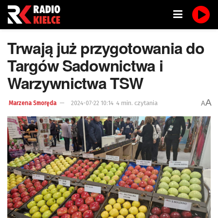
Trwają już przygotowania do
Targów Sadownictwa i
Warzywnictwa TSW
A
4 min. czytania
A
Marzena Smoręda
2024-07-22 10:14