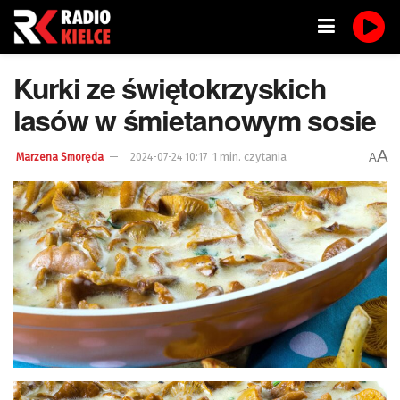
Kurki ze świętokrzyskich
lasów w śmietanowym sosie
A
1 min. czytania
A
Marzena Smoręda
2024-07-24 10:17