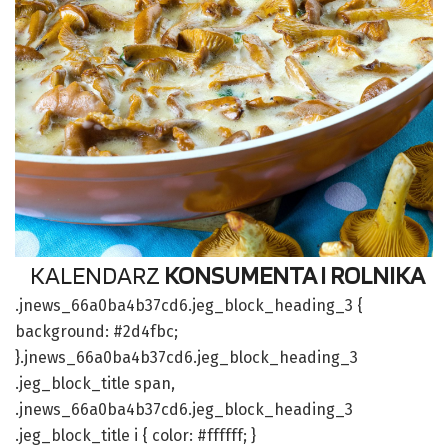
KALENDARZ
KONSUMENTA I ROLNIKA
.jnews_66a0ba4b37cd6.jeg_block_heading_3 {
background: #2d4fbc;
}.jnews_66a0ba4b37cd6.jeg_block_heading_3
.jeg_block_title span,
.jnews_66a0ba4b37cd6.jeg_block_heading_3
.jeg_block_title i { color: #ffffff; }