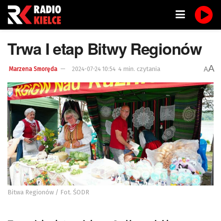
Trwa I etap Bitwy Regionów
A
4 min. czytania
A
Marzena Smoręda
2024-07-24 10:54
Bitwa Regionów / Fot. ŚODR